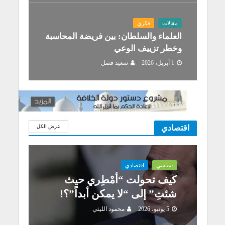
مقالات
فكري
العلماء والسلطان: بين فريضة المحاسبة
وخطر تزييف الوعي
1 أبريل، 2026
سعيد فضل
اقتصادي
عرض الكل
سياسي
اقتصادي
كيف تحولت “أمْطِري حيث
شئتِ” إلى “لا يمكن أبداً”؟!
5 يونيو، 2026
محمود الليثي