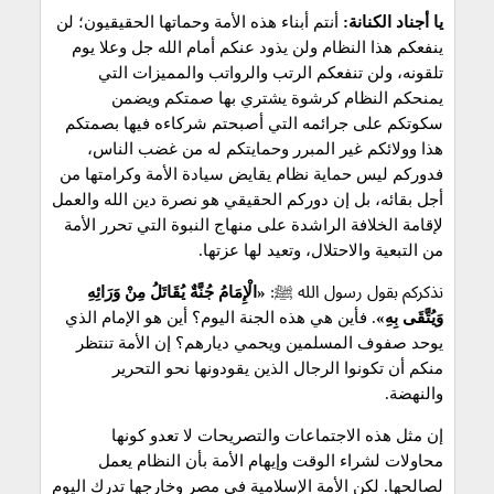
يا أجناد الكنانة:
أنتم أبناء هذه الأمة وحماتها الحقيقيون؛ لن
ينفعكم هذا النظام ولن يذود عنكم أمام الله جل وعلا يوم
تلقونه، ولن تنفعكم الرتب والرواتب والمميزات التي
يمنحكم النظام كرشوة يشتري بها صمتكم ويضمن
سكوتكم على جرائمه التي أصبحتم شركاءه فيها بصمتكم
هذا وولائكم غير المبرر وحمايتكم له من غضب الناس،
فدوركم ليس حماية نظام يقايض سيادة الأمة وكرامتها من
أجل بقائه، بل إن دوركم الحقيقي هو نصرة دين الله والعمل
لإقامة الخلافة الراشدة على منهاج النبوة التي تحرر الأمة
من التبعية والاحتلال، وتعيد لها عزتها.
نذكركم بقول رسول الله ﷺ:
«الْإِمَامُ جُنَّةٌ يُقَاتَلُ مِنْ وَرَائِهِ
وَيُتَّقَى بِهِ»
. فأين هي هذه الجنة اليوم؟ أين هو الإمام الذي
يوحد صفوف المسلمين ويحمي ديارهم؟ إن الأمة تنتظر
منكم أن تكونوا الرجال الذين يقودونها نحو التحرير
والنهضة.
إن مثل هذه الاجتماعات والتصريحات لا تعدو كونها
محاولات لشراء الوقت وإيهام الأمة بأن النظام يعمل
لصالحها. لكن الأمة الإسلامية في مصر وخارجها تدرك اليوم