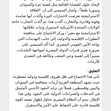
لإيجاد حلول للقضايا العالقة مثل قضية غزة والسودان
وسوريا طبعاً”، وأشار السيسي إلى أن “العلاقة
الاستراتيجية تعرضت لاختبارات كثيرة وأكدت أنها صامدة
وقوية وقادرة، والتجارب أكدت هذا، ثم أكدت التجارب حاجة
الولايات المتحدة الأمريكية لاستمرار وثبات علاقاتها
الاستراتيجية مع مصر”، وركز الاجتماع على مناقشة
التطورات الإقليمية والدولية، إلى جانب التهديدات التي
تواجه الأمن القومي المصري. كما أكد السيسي على
ضرورة تعزيز قدرات الدولة المصرية لمواجهة التحديات،
مشيراً إلى أهمية وعي الشعب وتكاتفه في التصدي
للأزمات.
التعليق:
يأتي هذا الاجتماع في ظل ظروف إقليمية ودولية مضطربة،
حيث تشهد المنطقة العربية أزمات متفاقمة في السودان
واليمن وفلسطين، فضلاً عن تزايد النفوذ الأجنبي المتمثل
في التدخلات والصراعات الدولية على النفوذ. وفي هذا
الإطار، يبدو أن النظام المصري يحاول إظهار نفسه كقوة
إقليمية قادرة على الحفاظ على الأمن والاستقرار.