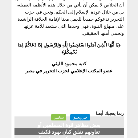
أن الخلاص لا يمكن أن يأتي من خلال هذه الأنظمة العميلة،
بل من خلال عودة الإسلام إلى الحكم. ونحن في حزب
التحرير ندعوكم جميعاً للعمل معنا لإقامة الخلافة الراشدة
على منهاج النبوة، فهي وحدها التي ستعيد للأمة عزتها
وتحمي أمنها الحقيقي.
﴿يَا أَيُّهَا الَّذِينَ آمَنُوا اسْتَجِيبُوا لِلَّهِ وَلِلرَّسُولِ إِذَا دَعَاكُمْ لِمَا
يُحْيِيكُمْ﴾
كتبه محمود الليثي
عضو المكتب الإعلامي لحزب التحرير في مصر
ربما يعجبك أيضا
خبر وتعليق
سياسي
بعض مظاهر قوة المسلمين أو
تعاونهم تقلق كيان يهود فكيف