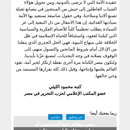
عقيدة الأمة التي لا ترضى بالدونية، ومن تحويل هؤلاء
الشباب العاطلين إلى جيش من المنتجين في مصانع ثقيلة
تصنع آلاتنا وسلاحنا، وفي حقول شاسعة تستعيد بها الأمة
سيادتها الغذائية. إن هذا الانتقال من ذل التبعية إلى عز
السيادة يتطلب تحطيماً كلياً للأصنام الفكرية والسياسية
التي كبلتنا لعقود، واستئنافاً للحياة الإسلامية في ظل
الخلافة على منهاج النبوة، فهي الحل الجذري الذي ينقلنا
من الإذلال أمام شروط المانحين والتسول منهم، إلى
الوقوف بصلابة في وجه التحديات، لنصنع عزّنا بأيدينا،
ولتكون مصر الكنانة مرة أخرى نقطة ارتكاز لخير أمة، تقود
العالم بعلمها وإنتاجها، وقبل ذلك كله بقرارها المستمد من
وحي خالقها.
كتبه محمود الليثي
عضو المكتب الإعلامي لحزب التحرير في مصر
ربما يعجبك أيضا
خبر وتعليق
سياسي
بعض مظاهر قوة المسلمين أو