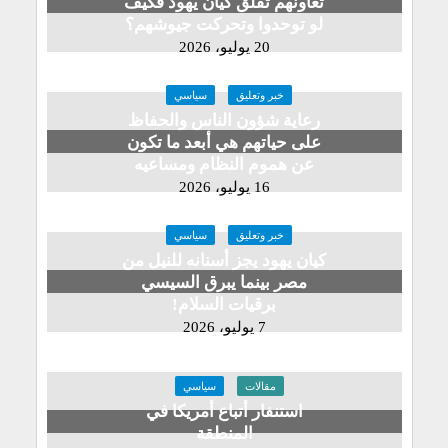
تعاونهم تقلق كيان يهود فكيف
لو توحدوا وتحركت جيوشهم؟
20 يوليو، 2026
خبر وتعليق
سياسي
رعاية شؤون الناس والحفاظ
على حياتهم هي أبعد ما تكون
عن هموم النظام ومساعيه
16 يوليو، 2026
خبر وتعليق
سياسي
كيان يهود يجز أسنانه للنيل من
مصر بينما يبرق السيسي
برقيات السلام!
7 يوليو، 2026
مقالات
سياسي
استنفار أتباع أمريكا في
المنطقة