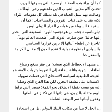
كما أن وراء هذه الصلابة الرسمية التي يسوقها الوزير،
تختبئ آلام ملايين الشباب الذين طحنتهم رحى البطالة،
وضاقت بهم سبل الحياة في بلد يمتلك كل مقومات الثراء
لكنه يقتات على فتات القروض والمساعدات! كما أن
استجداء السيولة من عواصم القرار الدولي ليس
دبلوماسية ناجحة، بل هو تجسيد للهوة السحيقة التي انحدر
إليها حالنا؛ حين صارت الدولة التي أطعمت العالم يوماً،
عاجزة عن إطعام أبنائها إلا برهن قرارها السياسي
والسيادي لمنظومة دولية لا تقدم العون إلا مقابل الكرامة
والمقدرات!
إن مشهد الانحطاط الذي نعيشه؛ من فقر مدقع وضياع
لطاقات بشرية هائلة، إضافة إلى التفريط بثروات الأمة، هو
النتيجة الطبيعية لسياسة الانسحاق التي فضلت سهولة
الاستدانة على مشقة التحرر. لكن هذا القاع الذي وصلنا
إليه هو نفسه نقطة الانطلاق نحو القمة؛ فمصر التي نراها
اليوم مثقلة بالديون، هي ذاتها التي تكتنز في باطنها
وعقول أبنائها سر النهضة الشاملة.
إن الحل لا يبدأ من مكاتب البنك الدولي، بل من استعادة