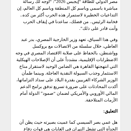
مصر الدولي للطاقة “إيجبس 2026”: “أوجه لك رسالة
مباشرة باسمي وباسم كل المنطقة وباسم كل العالم، إن
التداعيات الخطيرة لاستمرار هذه الحرب أكثر من كده..
فخامة الرئيس.. من فضلك، ساعدنا في إيقاف الحرب
وأنت قادر على ذلك”.
وفي هذا السياق، تعهد وزير الخارجية المصري، بدر عبد
العاطي، خلال سلسلة من الاتصالات مع بروكسل
وواشنطن، بالحفاظ على صلابة الاقتصاد المصري في وجه
الاضطرابات الإقليمية، مشدداً على أن الإصلاحات الهيكلية
التي انتهجتها القاهرة هي الضامن الوحيد لاستقرار مناخ
الاستثمار وجذب السيولة النقدية العاجلة. وبينما طمأن
الوزير الشركاء الغربيين بقدرة البلاد على سداد التزاماتها،
أكدت المحادثات على ضرورة تسريع تدفق برامج الدعم
المالي الأوروبي والأمريكي لضمان “صمود” الدولة أمام
الأزمات المتلاحقة.
التعليق:
هل عمي بصر السيسي كما عميت بصيرته حيث يظن أن
الحدأة التي تشعل النيران في الغابات هي قوات دفاع