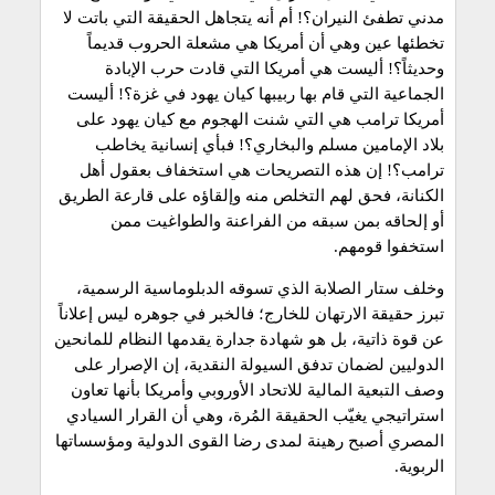
مدني تطفئ النيران؟! أم أنه يتجاهل الحقيقة التي باتت لا
تخطئها عين وهي أن أمريكا هي مشعلة الحروب قديماً
وحديثاً؟! أليست هي أمريكا التي قادت حرب الإبادة
الجماعية التي قام بها ربيبها كيان يهود في غزة؟! أليست
أمريكا ترامب هي التي شنت الهجوم مع كيان يهود على
بلاد الإمامين مسلم والبخاري؟! فبأي إنسانية يخاطب
ترامب؟! إن هذه التصريحات هي استخفاف بعقول أهل
الكنانة، فحق لهم التخلص منه وإلقاؤه على قارعة الطريق
أو إلحاقه بمن سبقه من الفراعنة والطواغيت ممن
استخفوا قومهم.
وخلف ستار الصلابة الذي تسوقه الدبلوماسية الرسمية،
تبرز حقيقة الارتهان للخارج؛ فالخبر في جوهره ليس إعلاناً
عن قوة ذاتية، بل هو شهادة جدارة يقدمها النظام للمانحين
الدوليين لضمان تدفق السيولة النقدية، إن الإصرار على
وصف التبعية المالية للاتحاد الأوروبي وأمريكا بأنها تعاون
استراتيجي يغيّب الحقيقة المُرة، وهي أن القرار السيادي
المصري أصبح رهينة لمدى رضا القوى الدولية ومؤسساتها
الربوية.