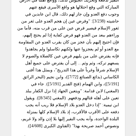
المباركة التي وقع احتلالها هو واقع الأسرى فيقع عنهم
وجوب دفع العدو وإن جاز لهم ذلك، قال ابن عابدين في
حاشيته (3/238]: “وفرض عين إن هجم العدو على ثغر من
ثغور الإسلام فيصير فرض عين على من قرب منه، فأما من
وراءهم ببعد من العدو فهو فرض كفاية إذا لم يحتج إليهم،
فإن احتيج إليهم بأن عجز من كان بقرب العدو عن المقاومة
مع العدو أو لم يعجزوا عنها ولكنهم تكاسلوا ولم يجاهدوا
فإنه يفترض على من يليهم فرض عين كالصلاة والصوم لا
يسعهم تركه، وثم وثم… إلى أن يفترض على جميع أهل
الإسلام شرقاً وغرباً على هذا التدريج”، وبمثل هذا أفتى
الكاساني (بدائع الصنائع [7/72])، وابن نجيم (البحر الرائق
[5/191])، وابن الهمام (فتح القدير [5/191]). جاء في
(المغني) لابن قدامة: “ويتعين الجهاد إذا نزل الكفار ببلد
تعين على أهله قتالهم ودفعهم. (المغني [8/345]). ويقول
ابن تيمية: “إذا دخل العدو بلاد الإسلام فلا ريب أنه يجب
دفعه على الأقرب فالأقرب، إذ بلاد الإسلام كلها بمنزلة
البلدة الواحدة، وأنه يجب النفير إليها بلا إذن والد ولا غريم،
ونصوص أحمد صريحة بهذا” (الفتاوى الكبرى [4/608]).