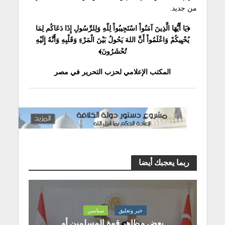
من جديد.
﴿يَا أَيُّهَا الَّذِينَ آمَنُواْ اسْتَجِيبُواْ لِلّهِ وَلِلرَّسُولِ إِذَا دَعَاكُم لِمَا
يُحْيِيكُمْ وَاعْلَمُواْ أَنَّ اللهَ يَحُولُ بَيْنَ الْمَرْءِ وَقَلْبِهِ وَأَنَّهُ إِلَيْهِ
تُحْشَرُونَ﴾
المكتب الإعلامي لحزب التحرير في مصر
ربما يعجبك أيضا
خبر وتعليق
سياسي
بعض مظاهر قوة المسلمين أو