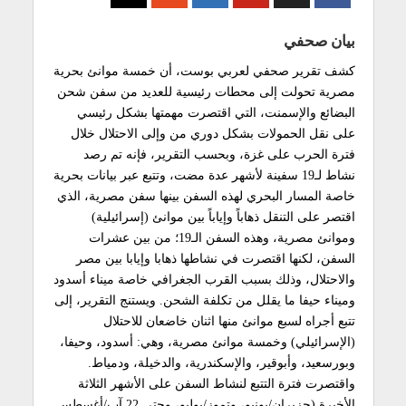
بيان صحفي
كشف تقرير صحفي لعربي بوست، أن خمسة موانئ بحرية
مصرية تحولت إلى محطات رئيسية للعديد من سفن شحن
البضائع والإسمنت، التي اقتصرت مهمتها بشكل رئيسي
على نقل الحمولات بشكل دوري من وإلى الاحتلال خلال
فترة الحرب على غزة، وبحسب التقرير، فإنه تم رصد
نشاط لـ19 سفينة لأشهر عدة مضت، وتتبع عبر بيانات بحرية
خاصة المسار البحري لهذه السفن بينها سفن مصرية، الذي
اقتصر على التنقل ذهاباً وإياباً بين موانئ (إسرائيلية)
وموانئ مصرية، وهذه السفن الـ19؛ من بين عشرات
السفن، لكنها اقتصرت في نشاطها ذهابا وإيابا بين مصر
والاحتلال، وذلك بسبب القرب الجغرافي خاصة ميناء أسدود
وميناء حيفا ما يقلل من تكلفة الشحن. ويستنج التقرير، إلى
تتبع أجراه لسبع موانئ منها اثنان خاضعان للاحتلال
(الإسرائيلي) وخمسة موانئ مصرية، وهي: أسدود، وحيفا،
وبورسعيد، وأبوقير، والإسكندرية، والدخيلة، ودمياط.
واقتصرت فترة التتبع لنشاط السفن على الأشهر الثلاثة
الأخيرة (حزيران/يونيو، وتموز/يوليو، وحتى 22 آب/أغسطس