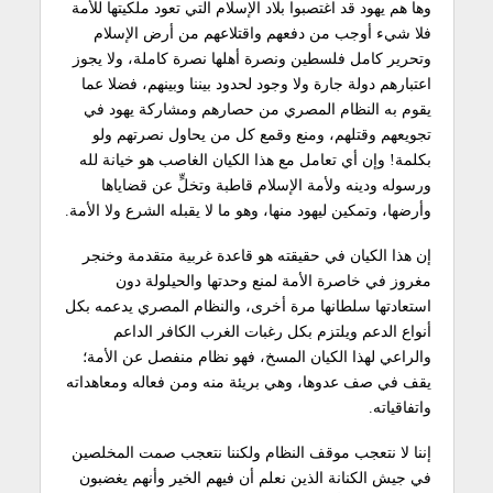
وها هم يهود قد اغتصبوا بلاد الإسلام التي تعود ملكيتها للأمة
فلا شيء أوجب من دفعهم واقتلاعهم من أرض الإسلام
وتحرير كامل فلسطين ونصرة أهلها نصرة كاملة، ولا يجوز
اعتبارهم دولة جارة ولا وجود لحدود بيننا وبينهم، فضلا عما
يقوم به النظام المصري من حصارهم ومشاركة يهود في
تجويعهم وقتلهم، ومنع وقمع كل من يحاول نصرتهم ولو
بكلمة! وإن أي تعامل مع هذا الكيان الغاصب هو خيانة لله
ورسوله ودينه ولأمة الإسلام قاطبة وتخلٍّ عن قضاياها
وأرضها، وتمكين ليهود منها، وهو ما لا يقبله الشرع ولا الأمة.
إن هذا الكيان في حقيقته هو قاعدة غربية متقدمة وخنجر
مغروز في خاصرة الأمة لمنع وحدتها والحيلولة دون
استعادتها سلطانها مرة أخرى، والنظام المصري يدعمه بكل
أنواع الدعم ويلتزم بكل رغبات الغرب الكافر الداعم
والراعي لهذا الكيان المسخ، فهو نظام منفصل عن الأمة؛
يقف في صف عدوها، وهي بريئة منه ومن فعاله ومعاهداته
واتفاقياته.
إننا لا نتعجب موقف النظام ولكننا نتعجب صمت المخلصين
في جيش الكنانة الذين نعلم أن فيهم الخير وأنهم يغضبون