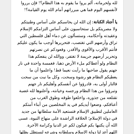
لله ولحرماته، ألم يروا ما يقوم به هذا النظام؟! فإن برروا
لأنفسهم اليوم فما هي مبرراتهم أمام الله يوم القيامة؟!
يا أجناد الكنانة:
إن الله لن يحاسبكم على أساس وطنيتكم
ولا مصريتكم بل ستحاسبون على أساس التزامكم الإسلام
وعقيدته وأحكامه، وستسألون عن دماء أهل فلسطين التي
تراق وأرضهم التي تغتصب، فتحريرها أوجب ما يكون عليكم
فأنتم الأقرب والأقوى والأقدر، وقعودكم عن نصرتهم
وتحرير أرضهم جريمة لا تغتفر، ووالله لن ينفعكم هذا
النظام ولو أعطاكم ملء الأرض ذهبا، فغمسة واحدة في نار
جهنم يقول صاحبها ما رأيت نعيما قط! واعلموا أن ما
يعطيكم النظام هو رشوة وسحت، وكل ما نبت من سحت
فالنار أولى به، فادرؤوا عن أنفسكم وأهليكم نار جهنم
وتبرؤوا من هذا النظام ورجسه وخيانته، وأعلنوها لله غضبة
تقتلعه من جذوره، واخلعوا طوقه وطوق الغرب من
أعناقكم، وضعوا أيديكم في يد المخلصين من أبناء أمتكم
العاملين لتطبيق الإسلام فتستعيد الأمة سلطانها من جديد
في دولة الإسلام؛ الخلافة الراشدة على منهاج النبوة، عسى
الله أن يكتبها بكم فيكون لكم عز الدنيا وكرامة الآخرة.
اللهم أعد لنا دولة الإسلام وسلطانه وشرعه لنستظل بظلها