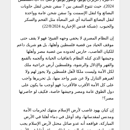
2024)، حيث تتنوع السفن بين 7 سفن شحن لنقل حاويات
البضائع و6 لنقل الإسمنت و5 سفن شحن عامة وواحدة
لنقل البضائع السائبة أي غير المعبأة مثل الفحم والسكر
والحبوب. (شبكة قدس الإخبارية 22/8/2024)
إن النظام المصري لا يخفي وجهه القبيح؛ فهو لا يقف حتى
موقف الحياد من قضية فلسطين وأهلها، بل هو شريك داعم
للكيان الغاصب، حارس لحدوده من غضبة مصر وأهلها
وجيشها الذي كبله النظام باتفاقيات الخيانة وألجمه بالقمع
والقهر والإذلال والرشوة، وفلسطين أرض خراجية ملك
لكل الأمة وليست ملكا لأهل فلسطين ولا يجوز لهم ولا
لغيرهم التنازل ولا عن شبر واحد منها، بل تحريرها واجب
على كل الأمة الأقرب فالأقرب؛ فهو أوجب ما يكون على
دول الطوق عامة ومصر وجيشها خاصة، فكيف لو حاصرتها
مصر؟!
إن كيان يهود غاصب لأرض الإسلام منتهك لحرمات الأمة
ومدنس لمقدساتها، وقد أوغل في دماء أهلنا في الأرض
المباركة، فواقعه أنه عدو صائل محتل لأرض الإسلام يجب
النفير لدفعه وتحريك الجيوش لذلك، وواقع أهلنا في الأرض