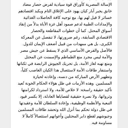
الإسالة المصرية كأوراق قوة سيادية لفرض حصار مضاد
خانق يجبر آبار كيان يهود على الإغلاق التام ويكبد اقتصادهم
خسائر لا قبل لهم بها، مع توجيه كافة الحاصلات الغذائية
والإمدادات الطبية لدعم صمود أهل غزة الأباة بدلاً من إنقاذ
أسواق المحتل. كما أن خطوات المقاطعة والحصار
الاقتصادي السابقة، رغم ضرورتها، لا تنفصل عن المعركة
الكبرى، بل هي ممهدات من قبيل أضعف الإيمان للدول.
فالأصل والفرض الأساسي الذي لا يسقط عن جيش مصر
والأمة ليس مجرد منع الطماطم والإسمنت عن المحتل
ومنع نهبه لغاز الأمة، بل تحريك الجيوش الرابضة في ثكناتها
واستنفار طاقات الأمة لاستئصال هذا الكيان الغاصب كلياً،
وتطهير الأرض المباركة من دنسه، وإعادته لحيازة
المسلمين. وهذه الأزمات في ظل هؤلاء الحكام الخونة تُعيد
تأكيد حقيقة راسخة: لا خلاص للأمة، ولا استرداد لكرامتها
وثرواتها، ولا نصرة حقيقية لقضاياها العادلة، إلا بكسر قيود
التبعية والأنظمة الوظيفية، وإعادة السلطان للأمة وعقيدتها
في ظل دولة تحكم بما أنزل الله وتحشد طاقات المسلمين
وجيوشهم لقطع دابر المحتلين وأعوانهم استئصالاً كاملاً لا
مساومة فيه.