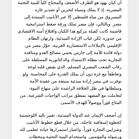
أن كيان يهود هو الطرف الأضعف والمحتاج كلياً للبنية التحتية
المصرية، إذ لا يملك وسيلة لتخزين أو تصدير غازه
المسروق من مياه فلسطين إلا عبر الأنابيب الممتدة إلى
مصر. وبالتالي، فإن مصر تملك ورقة ضغط استراتيجية
قاصمة كانت كفيلة بتركيع هذا الكيان واقتلاع أمنه الاقتصادي
من جذوره. لكن غياب الإرادة المبدئية، وارتهان النظام
الإقليمي بالإملاءات الاستعمارية الغربية، حوّل مصر من
دولة قائدة للأمة إلى حارس يحمي مصالح العدو ومنافذه
التجارية تحت مظلة الاستبداد والدكتاتورية المسلطة على
رقاب الشعب المصري المسلم، الذي يفيض قلبه لوعة
وتعاطفاً مع غزة دون أن يملك القدرة على المحاسبة. ولو
توفرت في مصر إرادة مبدئية منبثقة من عقيدة الأمة
وسلطانها في ظل الخلافة الراشدة على منهاج النبوة،
لتعاملت مع المشهد بمنطق مراتب الواجبات الشرعية، من
المتاح فوراً ووصولاً للهدف الأسمى.
إن أضعف الإيمان عند الدولة المبدئية، تغيير باليد اللوجستية
كخطوة إسعافية عاجلة، من خلال قطع خطوط الأنابيب
وشرايين التجارة فوراً، واعتبار استمرارها خيانة عظمى لله
ورسوله والمؤمنين. واستخدام البنية التحتية ومحطات