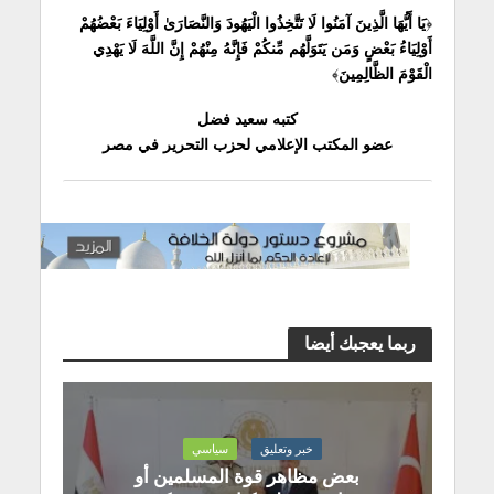
﴿
يَا أَيُّهَا الَّذِينَ آمَنُوا لَا تَتَّخِذُوا الْيَهُودَ وَالنَّصَارَىٰ أَوْلِيَاءَ بَعْضُهُمْ
أَوْلِيَاءُ بَعْضٍ وَمَن يَتَوَلَّهُم مِّنكُمْ فَإِنَّهُ مِنْهُمْ إِنَّ اللَّهَ لَا يَهْدِي
الْقَوْمَ الظَّالِمِينَ
﴾
كتبه سعيد فضل
عضو المكتب الإعلامي لحزب التحرير في مصر
ربما يعجبك أيضا
خبر وتعليق
سياسي
بعض مظاهر قوة المسلمين أو