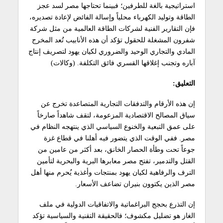
استراتيجية بالغة للطرفين؛ فبينما تحتاجها مصر لسد عجز
الطاقة وتوليد الكهرباء محلياً وإسالة الفائض لإعادة تصديره،
فإن التقارير الفنية لشركات الطاقة العالمية من مثل شركة
شفرون المشغلة للحقول تؤكد أن هذه الأنابيب تُعد المخرج
المادي والتجاري الوحيد والضروري لكيان يهود لتصريف إنتاج
آباره وتجنب إغلاقها القسري فائق التكلفة. (وكالات)
التعليق:
إن هذه الأرقام والتدفقات التجارية المتصاعدة تخرج عن
سياق المصالح الاقتصادية المزعومة، لتقف شاهداً صارخاً
على عمق التبعية والخنوع السياسي الذي ينتهجه النظام في
مصر. ففي الوقت الذي يتضور فيه أهلنا في قطاع غزة
جوعاً تحت وطأة الحصار الخانق، بعد أكثر من عامين من
القتل والتدمير، تفتح مصر معابرها البرية والبحرية لتأمين
الترف والرفاهية لكيان يهود بمنتجات وأغذية يُحرم منها أهل
مصر الذين يكتوون بنيران تضاعف الأسعار.
إن التذرع بحجج البراغماتية والاتفاقيات الدولية في ملف
الغاز هو تضليل مكشوف؛ فالحقيقة التقنية والسياسية تؤكد