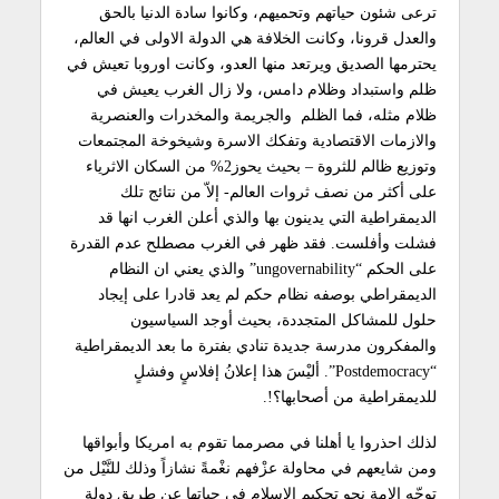
ترعى شئون حياتهم وتحميهم، وكانوا سادة الدنيا بالحق
والعدل قرونا، وكانت الخلافة هي الدولة الاولى في العالم،
يحترمها الصديق ويرتعد منها العدو، وكانت اوروبا تعيش في
ظلم واستبداد وظلام دامس، ولا زال الغرب يعيش في
ظلام مثله، فما الظلم والجريمة والمخدرات والعنصرية
والازمات الاقتصادية وتفكك الاسرة وشيخوخة المجتمعات
وتوزيع ظالم للثروة – بحيث يحوز2% من السكان الاثرياء
على أكثر من نصف ثروات العالم- إلاّ من نتائج تلك
الديمقراطية التي يدينون بها والذي أعلن الغرب انها قد
فشلت وأفلست. فقد ظهر في الغرب مصطلح عدم القدرة
على الحكم “ungovernability” والذي يعني ان النظام
الديمقراطي بوصفه نظام حكم لم يعد قادرا على إيجاد
حلول للمشاكل المتجددة، بحيث أوجد السياسيون
والمفكرون مدرسة جديدة تنادي بفترة ما بعد الديمقراطية
“Postdemocracy”. أليْسَ هذا إعلانُ إفلاسٍ وفشلٍ
للديمقراطية من أصحابها؟!.
لذلك احذروا يا أهلنا في مصرمما تقوم به امريكا وأبواقها
ومن شايعهم في محاولة عزْفهم نغْمةً نشازاً وذلك للنَّيْل من
توجّه الامة نحو تحكيم الاسلام في حياتها عن طريق دولة