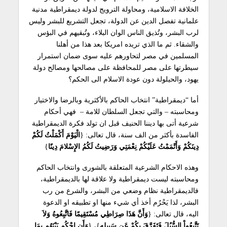
الخلافة الاسلامية، ومحاولة الترويج لدولة ديمقراطية مدنية
علمانية تفصل الدين عن الدولة، تجعل التشريع للبشر وليس
لرب البشر، وتُذيق الناس الوان البلاء، وتُبقيهم في البؤس
والشقاء. ثم ما الذي تريده امريكا بعد هذا من أهلنا
المسلمين في مصر لتحاورهم عليه سوى ضمان استمرار
سيطرتها على مصر للمحافظة على مصالحها ومصالح دولة
يهود، والحيلولة دون عودة الاسلام الى الحكم؟
أما “ديمقراطية” انتخاب الحاكم بالأكثرية وبالرضا والاختيار
ومحاسبته – والتي تجعل السلطان للامة – فهي أحكام
شرعية أتى بها ديننا الحنيف قبل ان تولد فكرة الديمقراطية
الفاسدة بأكثر من الف سنة، قال تعالى: {
الْيَوْمَ أَكْمَلْتُ لَكُمْ
دِينَكُمْ وَأَتْمَمْتُ عَلَيْكُمْ نِعْمَتِي وَرَضِيتُ لَكُمُ الإِسْلامَ دِينًا
}
وهذه الاحكام الشرعية المتعلقة بالشورى وانتخاب الحاكم
ومحاسبته ليست ديمقراطية ولا علاقة لها بالديمقراطية،
فالديمقراطية نظام وضعي من البشر، والشرع من رب
البشر، لذا يَحْرُم أخذ أي شيء منها او تطبيقه او الدعوة
اليه، قال تعالى: {
وَأَنَّ هَذَا صِرَاطِي مُسْتَقِيمًا فَاتَّبِعُوهُ وَلاَ
تَتَّبِعُواْ السُّبُلَ فَتَفَرَّقَ بِكُمْ عَن سَبِيلِهِ
}، {
وَأَنِ احْكُم بَيْنَهُم بِمَا