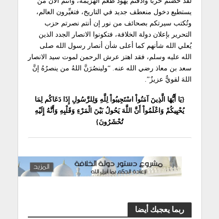
لقد خُضتم حربا وأذقتم يهودَ طعم الهزيمة، وأنتم الآن من
يستطيع دخول منعطف جديد في التاريخ، فتغيِّرون العالم،
وتُكتب سيرتكم بصحائف من نور إن أنتم نصرتم حزب
التحرير بإعلان دولة الخلافة، فتكونوا الانصار الجدد الذين
يُعلي الله شأنهم كما أعلى شأن أنصار رسول الله صلى
الله عليه وسلم، فقد اهتز عرش الرحمن لموت سيد الانصار
سعد بن معاذ رضي الله عنه. “ولينصُرَنَّ اللهُ من ينصرُهُ إنَّ
اللهَ لقويٌّ عزيزٌ”.
{
يَا أَيُّهَا الَّذِينَ آمَنُواْ اسْتَجِيبُواْ لِلَّهِ وَلِلرَّسُولِ إِذَا دَعَاكُم لِمَا
يُحْيِيكُمْ وَاعْلَمُواْ أَنَّ اللَّهَ يَحُولُ بَيْنَ الْمَرْءِ وَقَلْبِهِ وَأَنَّهُ إِلَيْهِ
تُحْشَرُونَ}
ربما يعجبك أيضا