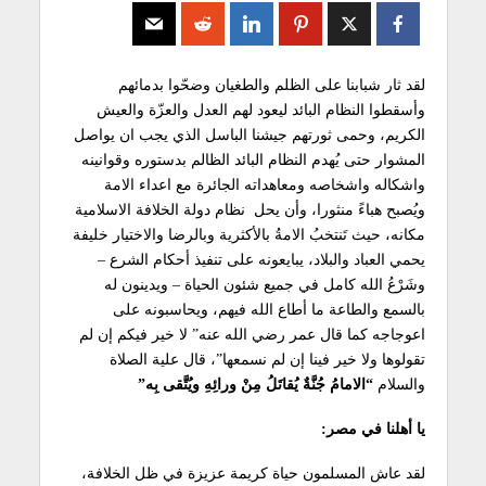
لقد ثار شبابنا على الظلم والطغيان وضحّوا بدمائهم
وأسقطوا النظام البائد ليعود لهم العدل والعزّة والعيش
الكريم، وحمى ثورتهم جيشنا الباسل الذي يجب ان يواصل
المشوار حتى يُهدم النظام البائد الظالم بدستوره وقوانينه
واشكاله واشخاصه ومعاهداته الجائرة مع اعداء الامة
ويُصبح هباءً منثورا، وأن يحل نظام دولة الخلافة الاسلامية
مكانه، حيث تَنتخبُ الامةُ بالأكثرية وبالرضا والاختيار خليفة
يحمي العباد والبلاد، يبايعونه على تنفيذ أحكام الشرع –
وشَرْعُ الله كامل في جميع شئون الحياة – ويدينون له
بالسمع والطاعة ما أطاع الله فيهم، ويحاسبونه على
اعوجاجه كما قال عمر رضي الله عنه” لا خير فيكم إن لم
تقولوها ولا خير فينا إن لم نسمعها”، قال علية الصلاة
والسلام
“الامامُ جُنَّةٌ يُقاتَلُ مِنْ ورائِهِ ويُتَّقى بِه”
يا أهلنا في مصر:
لقد عاش المسلمون حياة كريمة عزيزة في ظل الخلافة،