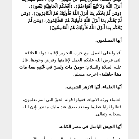
أَنزَلَ اللَّهُ وَلاَ تَتَّبِعْ أَهْوَاءهُمْ
}، {
أَفَحُكْمَ الْجَاهِلِيَّةِ يَبْغُونَ
}،
{
وَمَن لَّمْ يَحْكُم بِمَا أَنزَلَ اللَّهُ فَأُولَئِكَ هُمُ الْكَافِرُونَ
}، {
وَمَن
لَّمْ يَحْكُم بِمَا أَنزَلَ اللَّهُ فَأُولَئِكَ هُمُ الظَّالِمُونَ
}،{
وَمَن لَّمْ
يَحْكُم بِمَا أَنزَلَ اللَّهُ فَأُولَئِكَ هُمُ الْفَاسِقُونَ
}.
أيها المسلمون،
أقبلوا على العمل مع حزب التحرير لإقامة دولة الخلافة
التي فرض الله عليكم العمل لإقامتها وفرض وجودها، قال
عليه الصلاة والسلام
: «ومنْ ماتَ وليسَ في عُنُقِهِ بيعةُ ماتَ
ميتةً جاهلية»
اخرجه مسلم.
أيّها العلماء، أيّها الازهر الشريف،
العلماء ورثة الانبياء، فقولوا قولة الحقّ التي انتم تعلمون،
فتنالوا ثوابا عظيما ومقعد صدق عند مليك مقتدر بإذن الله
سبحانه وتعالى.
أيّها الجيش الباسل في مصر الكنانة،