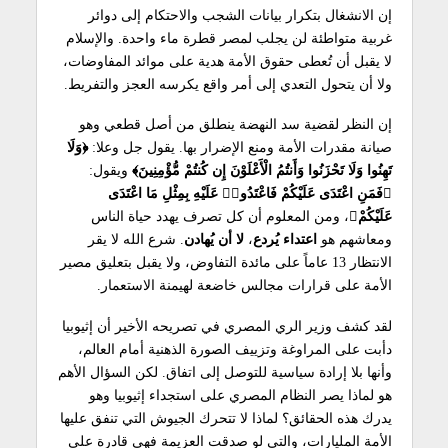
إن الانشغال بتكرار بيانات الشجب والاحتكام إلى دوائر
غربية متواطئة لن يجلب لمصر قطرة ماء واحدة. والإسلام
لا يقبل أن تُعطى حقوق الأمة هدية على موائد المفاوضات،
ولا أن يتحول التعدي إلى أمر واقع يكرسه العجز والتفريط.
إن النظر لقضية سد النهضة ينطلق من أصل قطعي وهو
صيانة مقدرات الأمة ومنع الإضرار بها. يقول جل وعلا:
﴿وَلَا
تَهِنُوا وَلَا تَحْزَنُوا وَأَنتُمُ الْأَعْلَوْنَ إِن كُنتُمْ مُّؤْمِنِينَ﴾
ويقول:
﴿فَمَنِ اعْتَدَى عَلَيْكُمْ فَاعْتَدُوا۟ عَلَيْهِ بِمِثْلِ مَا اعْتَدَى
عَلَيْكُمْ﴾
، ومن المعلوم أن كل تصرف يهدد حياة الناس
ومعاشهم هو
اعتداء
يُردع
،
لا أن يُهادن
. شرع الله لا يقر
الانتظار 13 عاماً على مائدة التفاوض، ولا يقبل بتعليق مصير
الأمة على قرارات مجالس خاضعة لهيمنة الاستعمار.
لقد كشف وزير الري المصري في تصريحه الأخير أن إثيوبيا
دأبت على المراوغة وتزييف الصورة الذهنية أمام العالم،
وأنها بلا إرادة سياسية للتوصل إلى اتفاق. لكن السؤال الأهم
هو لماذا يصر النظام المصري على استجداء إثيوبيا وهو
يدرك هذه الحقائق؟ لماذا لا تتحرك الجيوش التي تنفق عليها
الأمة المليارات، والتي لو صدقت العزيمة فهي قادرة على