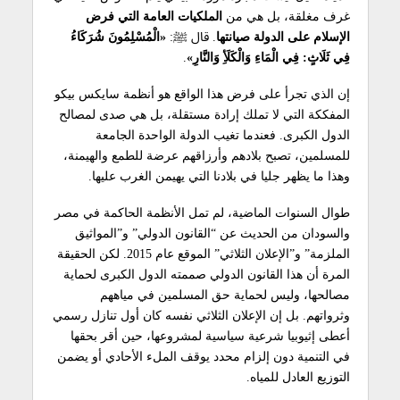
غرف مغلقة، بل هي من
الملكيات العامة التي فرض
الإسلام على الدولة صيانتها
. قال ﷺ:
«الْمُسْلِمُونَ شُرَكَاءُ
فِي ثَلَاثٍ: فِي الْمَاءِ وَالْكَلَأِ وَالنَّارِ»
.
إن الذي تجرأ على فرض هذا الواقع هو أنظمة سايكس بيكو
المفككة التي لا تملك إرادة مستقلة، بل هي صدى لمصالح
الدول الكبرى. فعندما تغيب الدولة الواحدة الجامعة
للمسلمين، تصبح بلادهم وأرزاقهم عرضة للطمع والهيمنة،
وهذا ما يظهر جليا في بلادنا التي يهيمن الغرب عليها.
طوال السنوات الماضية، لم تمل الأنظمة الحاكمة في مصر
والسودان من الحديث عن “القانون الدولي” و”المواثيق
الملزمة” و”الإعلان الثلاثي” الموقع عام 2015. لكن الحقيقة
المرة أن هذا القانون الدولي صممته الدول الكبرى لحماية
مصالحها، وليس لحماية حق المسلمين في مياههم
وثرواتهم. بل إن الإعلان الثلاثي نفسه كان أول تنازل رسمي
أعطى إثيوبيا شرعية سياسية لمشروعها، حين أقر بحقها
في التنمية دون إلزام محدد يوقف الملء الأحادي أو يضمن
التوزيع العادل للمياه.