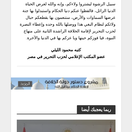
سبيل الرشوة ليشتروا ولاءكم، وإنه والله لعرض الحياة
الدنيا الزائل، فالفظوا عنكم دنيا الحكام واستبدلوا بها جنة
عرضها السماوات والأرض، ستنعمون بها بقطعكم حبال
ولائكم لنظام البغي هذا ووصلها بالله وحده وإعطاء النصرة
لحزب التحرير لإقامة الخلافة الراشدة الثانية على منهاج
النبوة، فيا فوزكم حينها ويا عزكم بها في الدنيا والآخرة.
كتبه محمود الليثي
عضو المكتب الإعلامي لحزب التحرير في مصر
ربما يعجبك أيضا