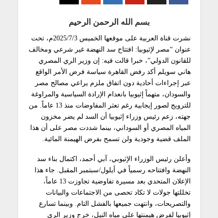
بسم الله الرحمن الرحيم
نشرت قناة العربية على موقعها الخميس 2025/7/3م، تحت
عنوان “مصر لإثيوبيا: افتتاح سد النهضة غير شرعي ومخالف
للقانون الدولي”، خبرا قالت فيه: إن وزير الري المصري
هاني سويلم أكد رفض القاهرة سياسة فرض الأمر الواقع
عبر إجراءات أحادية دون اتفاق ملزم يراعي مصالح مصر
والسودان، متهماً إثيوبيا بانعدام الإرادة السياسية والمراوغة
للترويج لصور إيجابية رغم تعثر المفاوضات منذ 13 عاماً. من
جهته، زعم رئيس وزراء إثيوبيا أن السد لم يضر مخزون
المياه المصري أو السوداني، بينما شددت مصر على أن هذا
الملف قضية وجودية ولن تسمح بفرض الهيمنة المائية.
وأعلن رئيس الوزراء الإثيوبي، آبي أحمد، اكتمال بناء سد
النهضة وافتتاحه رسمياً في أيلول/سبتمبر المقبل. جاء هذا
الإعلان المتحدي بعد مسيرة تفاوضية تجاوزت 13 عاماً،
تخللتها جولات لا تكاد تحصى من الاجتماعات والبيانات
والتصريحات، وانتهت جميعها بالفشل التام. وبينما تسارع
إثيوبيا لفرض هيمنتها على مياه النيل، خرج وزير الري