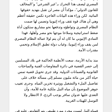
المصري ليصف هذا التحرك بـ”غير الشرعي” و”المخالف
للقانون الدولي”، مؤكداً أن مصر لن تقبل بتهديد حقوقها
المائية. لكن وراء هذه البيانات العاجزة تكمن حقيقة أعظم
وهي أن هناك قوة تقف وراء إثيوبيا وتضمن لها صمت
النظام المصري وتواطؤه وتدفعها نحو مشاريع ستكون أداة
ضغط استراتيجية وسلاحا موجها نحو مصر وأهلها، فهذا
التمادي الإثيوبي ما كان له أن يتم لولا عمالة النظام المصري
لمن يقف وراء إثيوبيا، وغياب دولة تطبق الإسلام وتحمي
مقدرات الأمة.
منذ بداية الأزمة، سعت الأنظمة الحاكمة في بلاد المسلمين
إلى حصر القضية في دائرة المفاوضات الفنية والمباحثات
القانونية والضمانات الدولية. وقد جرى تحويل قضية تمس
حياة أكثر من مائة مليون مسلم إلى مسألة خلاف على
تفاصيل الملء والتشغيل ووتيرة تخزين المياه. وجرى تغييب
جوهر الموضوع بأن مياه النيل ملكية عامة للأمة، وأن
التعدي عليها عدوان سافر يوجب الردع، لا الانتظار ولا
التوسل للهيئات الغربية.
فمياه النيل ليست مجرد مورد طبيعي يتم التفاوض عليه في