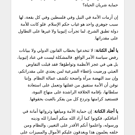
حماية شريان الحياة؟
إن أزمات الأمة في النيل وفي فلسطين وفي كل بقعة، لها
سبب جوهري واحد هو غياب حكم الإسلام. فلو كانت للأمة
دولة تطبق الشرع، لما تجرأت إثيوبيا ولا غيرها على التطاول
على مقدراتها.
يا أهل الكنانة:
لا تنخدعوا بخطاب القانون الدولي ولا ببيانات
رفض سياسة الأمر الواقع. فالمشكلة ليست في عناد إثيوبيا،
بل هي في عجز الأنظمة وتواطؤها؛ فقد قبلت التفاوض
العبثي ورضيت بإعطاء الشرعية لمن يعتدي على مقدراتكم،
وإن سد النهضة مرآة واضحة تكشف عمالة النظام. وإننا
نوقن أن الأمة ستفيق من غفلتها وتعمل على استعادة
سلطانها، بإقامة الخلافة الراشدة على منهاج النبوة،
فتستعيد كرامتها وتردع كل من يفكر بالعبث بحقوقها.
يا أجناد الكنانة
: إن حماية الأمة ومياهها وثرواتها أمانة في
أعناقكم، فكونوا كما أراد الله منكم أنصارا لله ودينه
ورسوله، واعلموا أنكم الأقدر على التغيير، والنظام ومن
خلفه يعلمون هذا ويغدقون عليكم الأموال والمميزات على