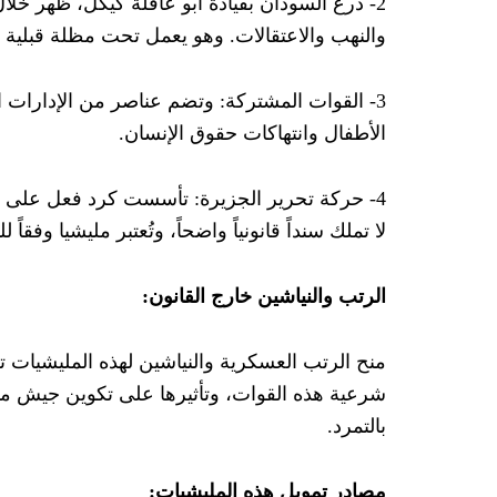
2- درع السودان بقيادة أبو عاقلة كيكل، ظهر خل
والنهب والاعتقالات. وهو يعمل تحت مظلة قبلية 
3- القوات المشتركة: وتضم عناصر من الإدارات ا
الأطفال وانتهاكات حقوق الإنسان.
4- حركة تحرير الجزيرة: تأسست كرد فعل على اح
لا تملك سنداً قانونياً واضحاً، وتُعتبر مليشيا وفقاً
الرتب والنياشين خارج القانون:
منح الرتب العسكرية والنياشين لهذه المليشيات تم
شرعية هذه القوات، وتأثيرها على تكوين جيش موح
بالتمرد.
مصادر تمويل هذه المليشيات: