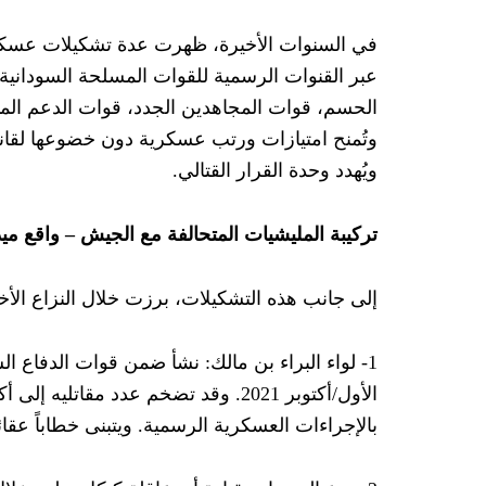
الانتشار المصري في الإمارات ومخ
في السنوات الأخيرة، ظهرت عدة تشكيلات عسكرية 
هتافات الصاعقة في العبور تعكس
عبر القنوات الرسمية للقوات المسلحة السودانية
طلاب مصر يدخلون البورصة!
الحسم، قوات المجاهدين الجدد، قوات الدعم الم
وتُمنح امتيازات ورتب عسكرية دون خضوعها لقانون 
جامعة سنجور بالإسكندرية مصنع لأ
ويُهدد وحدة القرار القتالي.
“فسخ الزواج خلال 6 أشهر”!! هروبٌ قانوني إلى الأمام وعجزٌ عن مواجهة أصل الداء
تركيبة المليشيات المتحالفة مع الجيش – واقع م
سيناء بين السيادة الشكلية والارته
إلى جانب هذه التشكيلات، برزت خلال النزاع الأخير 
لقاءات تهدر فيها أموال الأمة للتآمر
تدريبات الجيش المصري ترعب علو
خصخصة الحكومة للشركات البترولي
بالإجراءات العسكرية الرسمية. ويتبنى خطاباً عقائ
مؤتمرات الهجرة هي لتجميل الواقع