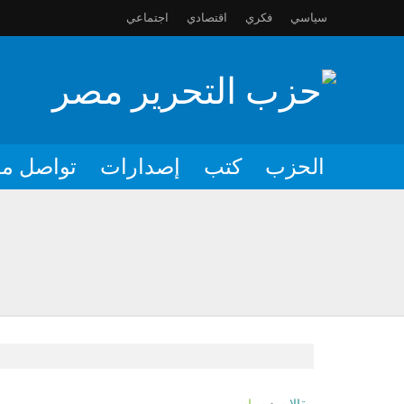
سياسي
فكري
اقتصادي
اجتماعي
الحزب
كتب
إصدارات
تواصل مع
بعض مظاهر قوة المسلمين أو تعاو
رعاية شؤون الناس والحفاظ على ح
تأخير سنّ الزواج عرضٌ لأزمةٍ أع
كيان يهود يجز أسنانه للنيل من م
استنفار أتباع أمريكا في المنطقة