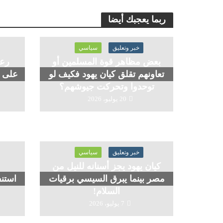
ربما يعجبك أيضا
خبر وتعليق
سياسي
بعض مظاهر قوة المسلمين أو
رعا
تعاونهم تقلق كيان يهود فكيف لو
على ح
توحدوا وتحركت جيوشهم؟
20 يوليو، 2026
خبر وتعليق
سياسي
كيان يهود يجز أسنانه للنيل من
مصر بينما يبرق السيسي برقيات
استنف
السلام!
7 يوليو، 2026