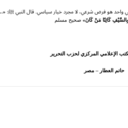
سي واحد هو فرض شرعي، لا مجرد خيار سياسي. قال النبي ﷺ:
«…ف
 بِالسَّيْفِ كَائِنًا مَنْ كَانَ»
صحيح مسلم
مكتب الإعلامي المركزي لحزب التحرير
حاتم العطار – مصر