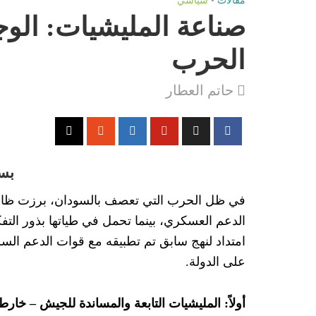
مقالات
•
سياسي
صناعة المليشيات: الوج
نظام السيسي وسياسة تكميم الأف
الحرب
هل الرئيس السيسي سعيد أم تعيس
حاتم العطار
بعد قوله: (يعمل إيه التعليم في و
كيف تحولت “أمْطِري حيث شئتِ” إل
تغيير المنكر بالقلب أضعف الإيما
بسم
شمال أفريقيا.. بين الحدود المصط
في ظل الحرب التي تعصف بالسودان، برزت ظاهرة
سد النهضة وهندسة الجغرافيا الاس
الدعم العسكري، بينما تحمل في طياتها بذور الت
امتداد لنهج سابق تم تطبيقه مع قوات الدعم السر
السيسي واستحالة تحقيق الاكتفاء 
على الدولة.
خلف شعار “أفريقيا إلى الأمام” يت
أولاً: المليشيات التابعة والمساندة للجيش – خارط