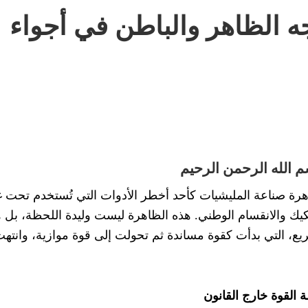
ه الظاهر والباطن في أجواء
واه
 بهذه الزيارة؟!
طن ضايع)!! هل هذا هروب للأمام أم تكريس للضياع؟!
ى “لا يمكن أبداً”؟!
ن هل ينطبق على الدول؟!
 الله الرحمن الرحيم
نعة والمؤامرات المتجددة
 صناعة المليشيات كأحد أخطر الأدوات التي تُستخدم تحت 
تعمارية وحتمية الحل الجذري
فكيك والانقسام الوطني. هذه الظاهرة ليست وليدة اللحظة، بل 
يع، التي بدأت كقوة مساندة ثم تحولت إلى قوة موازية، وانتهت 
الذاتي
خفى صراع الإحلال الاستعماري!
ة القوة خارج القانون