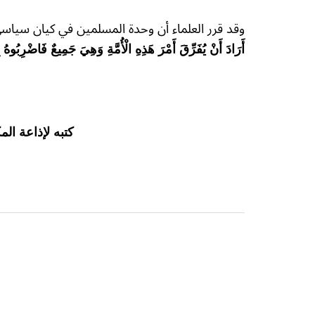
وقد قرر العلماء أن وحدة المسلمين في كيان سيا
أَرَادَ أَنْ يُفَرِّقَ أَمْرَ هَذِهِ الْأُمَّةِ وَهِيَ جَمِيعٌ فَاضْرِبُوهُ
كتبه لإذاعة ال