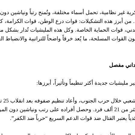
اطر الحروب بالوكالة
غير نظامية، تحمل أسماء مختلفة، وتُمنح رتباً ونياشين دون 
 وعي الأمة المكبوت وتستصرخ المخلصين في الجيوش لاقتلاع العروش
. من أبرز هذه التشكيلات: قوات درع الوطن، قوات الكرامة، ك
دني، قوات الحماية الخاصة. وكل هذه المليشيات تُدار بشكل م
القوات المسلحة، ما يُعد خرقاً واضحاً للتراتبية والانضباط 
تباع فرنسا
يداني مفصل
ان الاستراتيجي
مليشيات جديدة أكثر تنظيماً وتأثيراً، أبرزها:
 عليها!
ج كيان يهود
1- لواء البراء بن مالك
الأول/أكتوبر 2021. وقد تضخم عدد مقاتليه إلى أكثر من 21 ألف فرد. وحصل أفراده على رتب ونياشين دون ا
ة تصرّف فيما لا تملك وهو باطل شرعا
دياً يعتبر القتال ضد قوات الدعم السريع “حرباً ضد الكفر”.
 الأليم والهروب من المسؤولية