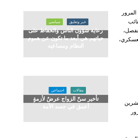
المرور
تائب
خبر وتعليق
سياسي
رعاية شؤون الناس والحفاظ على
نفصل،
حياتهم هي أبعد ما تكون عن هموم
العسكري،
النظام ومساعيه
مقالات
اجتماعي
تأخير سنّ الزواج عرضٌ لأزمةٍ
: نشأ ضمن قوات الدفاع الشعبي خلال حرب الجنوب، وأعاد تنظيم صفوفه بعد انقلاب 25 تشرين
أعمق في جسد الأمة
لمرور