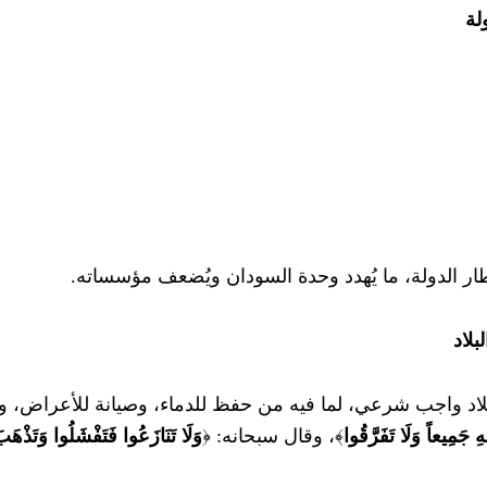
لة
طار الدولة، ما يُهدد وحدة السودان ويُضعف مؤسساته.
لاد
د واجب شرعي، لما فيه من حفظ للدماء، وصيانة للأعراض، و
 جَمِيعاً وَلَا تَفَرَّقُوا
﴾، وقال سبحانه: ﴿
وَلَا تَنَازَعُوا فَتَفْشَلُوا وَتَذْهَب