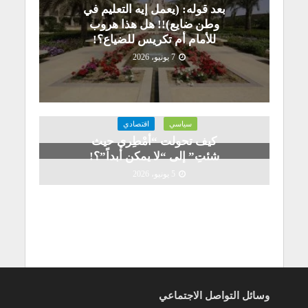
بعد قوله: (يعمل إيه التعليم في
وطن ضايع)!! هل هذا هروب
للأمام أم تكريس للضياع؟!
7 يونيو، 2026
سياسي
اقتصادي
كيف تحولت “أمْطِري حيث
شئتِ” إلى “لا يمكن أبداً”؟!
5 يونيو، 2026
وسائل التواصل الاجتماعي