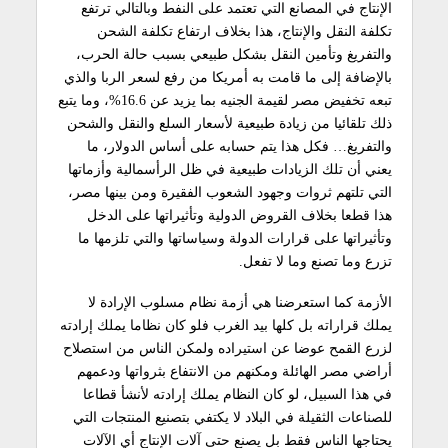
الإنتاج في المصانع التي تعتمد على النفط وبالتالي ترتفع
تكلفة النقل والإنتاج، هذا بخلاف ارتفاع تكلفة الشحن
والتفريغ وتأمين النقل بشكل طبيعي بسبب حالة الحرب،
بالإضافة إلى ما قامت به أمريكا من رفع لسعر الربا والذي
تبعه تخفيض مصر لقيمة الجنيه بما يزيد عن 16.6%، وما يتبع
ذلك تلقائيا من زيادة طبيعية لأسعار السلع والنقل والشحن
والتفريغ… فكل هذا يتم حسابه على أساس الدولار، ما
يعني أن تلك الزيادات طبيعية في ظل الرأسمالية وأزماتها
التي تلتهم ثروات وجهود الشعوب الفقيرة ومن بينها مصر،
هذا قطعا بخلاف القروض الدولية وتأثيراتها على الدخل
وتأثيراتها على قرارات الدولة وسياساتها والتي تلزمها ما
تزرع وما تصنع وما لا تفعل.
الأزمة كما استعرضنا هي أزمة نظام مسلوب الإرادة لا
يملك قراراته بل كلها بيد الغرب فلو كان نظاما يملك إرادته
لزرع القمح عوضا عن استيراده ولمكن الناس من استصلاح
أراضي مصر الهائلة ومكنهم من الانتفاع بثرواتها ودعمهم
في هذا السبيل، لو كان النظام يملك إرادته لأنشأ قطاعا
للصناعات الثقيلة في البلاد لا يكتفي بتصنيع المنتجات التي
يحتاجها الناس فقط بل يصنع حتى آلات الإنتاج أي الآلات