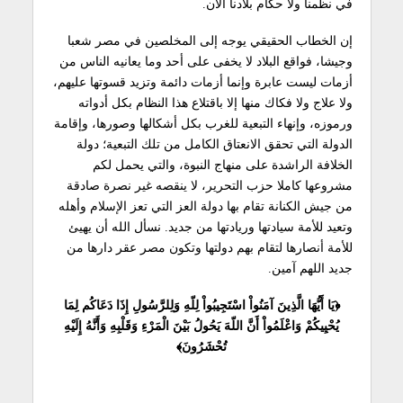
في نظمنا ولا حكام بلادنا الآن.
إن الخطاب الحقيقي يوجه إلى المخلصين في مصر شعبا
وجيشا، فواقع البلاد لا يخفى على أحد وما يعانيه الناس من
أزمات ليست عابرة وإنما أزمات دائمة وتزيد قسوتها عليهم،
ولا علاج ولا فكاك منها إلا باقتلاع هذا النظام بكل أدواته
ورموزه، وإنهاء التبعية للغرب بكل أشكالها وصورها، وإقامة
الدولة التي تحقق الانعتاق الكامل من تلك التبعية؛ دولة
الخلافة الراشدة على منهاج النبوة، والتي يحمل لكم
مشروعها كاملا حزب التحرير، لا ينقصه غير نصرة صادقة
من جيش الكنانة تقام بها دولة العز التي تعز الإسلام وأهله
وتعيد للأمة سيادتها وريادتها من جديد. نسأل الله أن يهيئ
للأمة أنصارها لتقام بهم دولتها وتكون مصر عقر دارها من
جديد اللهم آمين.
﴿يَا أَيُّهَا الَّذِينَ آمَنُواْ اسْتَجِيبُواْ لِلّهِ وَلِلرَّسُولِ إِذَا دَعَاكُم لِمَا
يُحْيِيكُمْ وَاعْلَمُواْ أَنَّ اللّهَ يَحُولُ بَيْنَ الْمَرْءِ وَقَلْبِهِ وَأَنَّهُ إِلَيْهِ
تُحْشَرُونَ﴾