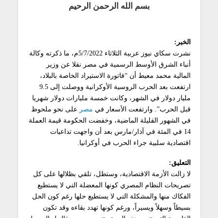
بسم الله الرحمن الرحيم
الخبر:
نشرت سكاي نيوز عربية الثلاثاء 5/7/2022م، ما ذكرته وكالة
أنباء الشرق الأوسط الرسمية في مصر نقلا عن وزير
المالية محمد معيط أن “فاتورة الاستيراد الخاصة بالبلاد،
ارتفعت بعد الحرب الروسية الأوكرانية ووصلت إلى 9.5
مليار دولار في الشهر، وكانت خمسة مليارات دولار شهريا
قبل الحرب”. وارتفعت الأسعار في
مصر
على نحو ملحوظ
في الشهور القليلة الماضية، وخفضت الحكومة قيمة العملة
14 في المئة في آذار/مارس بعد أن واجهت تداعيات
اقتصادية سلبية جراء الحرب في أوكرانيا.
التعليق:
لا زالت الأزمة الاقتصادية، وستظل، تلقي بظلالها على كل
تصريحات النظام المصري كونها المعضلة التي لا يستطيع
الفكاك منها والمشكلة التي لا يستطيع حلها رغم كون الحل
بسيطاً وسهلاً ويسيراً، ورغم كونها تهدد بقاءه وقد تكون