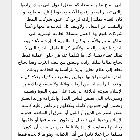
التي تصبح بذاتها مصنعا، كما تفعل الدول التي تملك إرادتها
والتي تصدر لمصر وغيرها آلات وخطوط إنتاج المصانع، لو
كان النظام يملك إرادته لراجع كل عقود شركات النفط
والتنقيب عن المعادن ولأوقف كل التعاملات معها ولأنشأ
شركات تقوم بهذا العمل مستغلا الطاقة البشرية التي
تملكها مصر والأمة، لو كان النظام يملك إرادته لأعاد ربط
النقود بالذهب والفضة ولألغى كل التعامل بالنقود التي لا
تملك غطاء ذهبيا، كل ما تكلمنا عنه هي حلول عملية فقط
تحتاج نظاما يملك إرادته وينعتق من تبعية الغرب وهذا يحتاج
قطعا إلى نظام مغاير، بديلا للرأسمالية الحاكمة ويملك
القدرة على مواجهتها بقوانين وتشريعات كفيلة بعلاج كل ما
أوجدته الرأسمالية من أزمات وبلايا، ولا يستطيع ذلك غير
الإسلام بدولته الخلافة الراشدة على منهاج النبوة وبنظمه
وتشريعاته التي تضمن للناس العدل والكرامة ورغد العيش
وتضمن لهم حقوقهم كاملة وتكفلهم وترعاهم رعاية كاملة
بغض النظر عن الدين أو اللون أو العرق أو الطائفة، فدولة
الإسلام وحدها التي لا تقبل أن يكون النظام فيها أو حاكمها
وخليفتها مسلوب الإرادة ولا تابعا لغيره بل يجب أن يكون
مسلما حرا عدلا قادرا من أهل الكفاية، وهو ما لا نجده قطعا