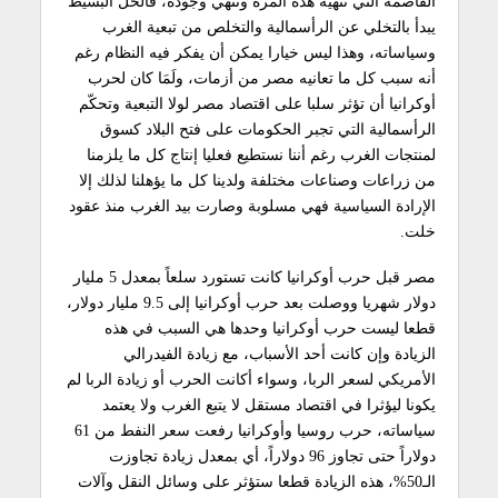
القاصمة التي تنهيه هذه المرة وتنهي وجوده، فالحل البسيط
يبدأ بالتخلي عن الرأسمالية والتخلص من تبعية الغرب
وسياساته، وهذا ليس خيارا يمكن أن يفكر فيه النظام رغم
أنه سبب كل ما تعانيه مصر من أزمات، ولَمَا كان لحرب
أوكرانيا أن تؤثر سلبا على اقتصاد مصر لولا التبعية وتحكّم
الرأسمالية التي تجبر الحكومات على فتح البلاد كسوق
لمنتجات الغرب رغم أننا نستطيع فعليا إنتاج كل ما يلزمنا
من زراعات وصناعات مختلفة ولدينا كل ما يؤهلنا لذلك إلا
الإرادة السياسية فهي مسلوبة وصارت بيد الغرب منذ عقود
خلت.
مصر قبل حرب أوكرانيا كانت تستورد سلعاً بمعدل 5 مليار
دولار شهريا ووصلت بعد حرب أوكرانيا إلى 9.5 مليار دولار،
قطعا ليست حرب أوكرانيا وحدها هي السبب في هذه
الزيادة وإن كانت أحد الأسباب، مع زيادة الفيدرالي
الأمريكي لسعر الربا، وسواء أكانت الحرب أو زيادة الربا لم
يكونا ليؤثرا في اقتصاد مستقل لا يتبع الغرب ولا يعتمد
سياساته، حرب روسيا وأوكرانيا رفعت سعر النفط من 61
دولاراً حتى تجاوز 96 دولاراً، أي بمعدل زيادة تجاوزت
الـ50%، هذه الزيادة قطعا ستؤثر على وسائل النقل وآلات