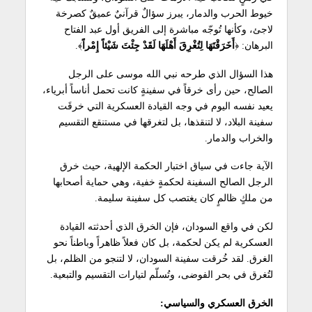
خيوط الحرب والدمار، يبرز سؤالٌ قرآنيٌ عميقٌ كصرخة
لاجئ، وكأنها تُوجّه مباشرة إلى الفريق أول عبد الفتاح
البرهان: ﴿
أَخَرَقْتَهَا لِتُغْرِقَ أَهْلَهَا لَقَدْ جِئْتَ شَيْئاً إِمْراً
﴾.
هذا السؤال الذي طرحه نبي الله موسى على الرجل
الصالح، حين رأى خرقاً في سفينةٍ كانت تحمل أناساً أبرياء،
يعيد نفسه اليوم في وجه القيادة العسكرية التي خرقَت
سفينة البلاد، لا لتنقذها، بل لتغرقها في مستنقع التقسيم
والخراب والدمار.
الآية جاءت في سياق اختبار الحكمة الإلهية، حيث خرق
الرجل الصالح السفينة لحكمةٍ خفية، وهي حماية أصحابها
من ملكٍ ظالمٍ كان يغتصب كل سفينة سليمة.
لكن في واقع السودان، فإن الخرق الذي أحدثته القيادة
العسكرية لم يكن لحكمة، بل كان فعلاً ظاهراً وباطناً نحو
الغرق. لقد خُرقت سفينة السودان، لا لتنجو من الظلم، بل
لتُغرق في بحر الفوضى، وتُسلّم لتيارات التقسيم والتبعية.
الخرق العسكري والسياسي: