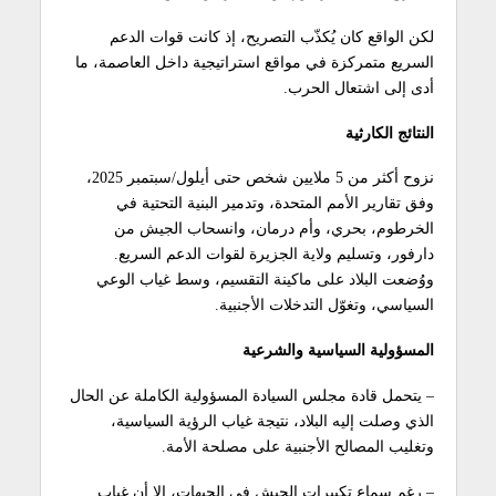
لكن الواقع كان يُكذّب التصريح، إذ كانت قوات الدعم
السريع متمركزة في مواقع استراتيجية داخل العاصمة، ما
أدى إلى اشتعال الحرب.
النتائج الكارثية
نزوح أكثر من 5 ملايين شخص حتى أيلول/سبتمبر 2025،
وفق تقارير الأمم المتحدة، وتدمير البنية التحتية في
الخرطوم، بحري، وأم درمان، وانسحاب الجيش من
دارفور، وتسليم ولاية الجزيرة لقوات الدعم السريع.
ووُضعت البلاد على ماكينة التقسيم، وسط غياب الوعي
السياسي، وتغوّل التدخلات الأجنبية.
المسؤولية السياسية والشرعية
– يتحمل قادة مجلس السيادة المسؤولية الكاملة عن الحال
الذي وصلت إليه البلاد، نتيجة غياب الرؤية السياسية،
وتغليب المصالح الأجنبية على مصلحة الأمة.
– رغم سماع تكبيرات الجيش في الجبهات، إلا أن غياب