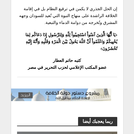
إن الحل الجذري لا يكمن في ترقيع النظام بل في إقامة
الخلافة الراشدة على منهاج النبوة التي تُعيد للسودان وجهه
المشرق وتُخرجه من دوامة الدماء والتبعية.
﴿
يَا أَيُّهَا الَّذِينَ آمَنُواْ اسْتَجِيبُواْ لِلّهِ وَلِلرَّسُولِ إِذَا دَعَاكُم لِمَا
يُحْيِيكُمْ وَاعْلَمُواْ أَنَّ اللّهَ يَحُولُ بَيْنَ الْمَرْءِ وَقَلْبِهِ وَأَنَّهُ إِلَيْهِ
تُحْشَرُونَ
﴾
كتبه حاتم العطار
عضو المكتب الإعلامي لحزب التحرير في مصر
ربما يعجبك أيضا