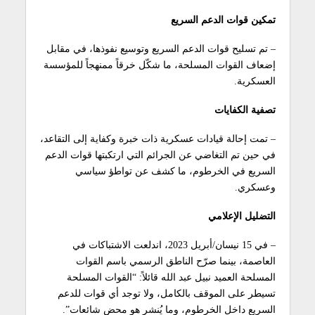
تمكين قوات الدعم السريع
– تم تسليح قوات الدعم السريع وتوسيع نفوذها، في مقابل
إضعاف القوات المسلحة، ما شكّل خرقاً ممنهجاً للمؤسسة
العسكرية.
تصفية الكفايات
– تمت إحالة قيادات عسكرية ذات خبرة وكفاية إلى التقاعد،
في حين تم التغاضي عن الجرائم التي ارتكبتها قوات الدعم
السريع في الخرطوم، ما كشف عن تواطؤ سياسي
وعسكري.
التضليل الإعلامي
– في 15 نيسان/أبريل 2023، اندلعت الاشتباكات في
العاصمة، بينما صرّح الناطق الرسمي باسم القوات
المسلحة العميد نبيل عبد الله قائلاً: “القوات المسلحة
تسيطر على الموقف بالكامل، ولا توجد أي قوات للدعم
السريع داخل الخرطوم، وما يُنشر هو محض شائعات”.