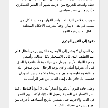
خطة واضحة للخروج من الأزمة يُظهر أن النصر العسكري
لا يُترجم إلى نصر سياسي.
– يجب إخلاص النية لله الواحد القهار، ومحاسبة كل من
تسبب في هذا الانهيار، وفقاً لشرعية الأحكام المتعلقة
بالقتال، لا شرعية القوة.
دعوة إلى التغيير الجذري
إن السودان لا يفتقر إلى الأبطال، فالتاريخ يزخر بأمثال علي
عبد اللطيف الذي قاتل الاستعمار بكل بسالة، وأسس
جمعية اللواء الأبيض وجعل من حياته وقفاً، فاعرفوا الحق
قبل أن تعرفوا أهله. والآن يوجد الرجال الذين صدقوا الله
ما عاهدوه عليه، يحملون مشروعا متكاملا ليس للسودان
فحسب بل قادر على إنقاذ العالم من شر الرأسمالية.
وعلى قادة اليوم أن يكونوا أنصاراً لله، لا أعواناً للباطل، كما
نصر الأنصار في المدينة رسول الله ﷺ، ليكتب لهم النصر
في الدنيا والآخرة، حتى يسطر التاريخ أسماءهم بأحرف من
نور وليس في سجلات الخيانة!