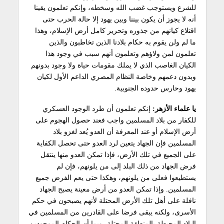
للشرع ويستوجب غضب الله وسخطه، وإنكم تعلمون يقينا
أنه لا يجوز أن يكون بيننا وبين يهود إلا حالة الحرب حتى
اقتلاع كيانهم من جذوره وتحرير كامل أرض الإسلام، وهذا
ما لم ولن يقوم به حكام بلادنا الذين تخاطبون والذين
تعلمون لمن ولاؤهم وتعلمون أنهم سبب في وجود هذا
الكيان الغاصب الذي لا يملك مقومات حياة ولا وجود بدونهم
وبدون دعمهم وخاصة النظام المصري الداعم الأول لكيان
يهود وحارس حدوده الجنوبية.
يا علماء الأزهر:
إنكم تعلمون أن طرد الوجود العسكري
للكفار من بلاد المسلمين واجب فعند حصول الهجوم على
أرض الإسلام أو عند المعرفة أن العدو يُعد لغزو بلاد
المسلمين فإن الجهاد يتعين لرد العدو حتى تحصل الكفاية
على الجميع في تلك الأرض، فإذا تمكن العدو منها ينتقل
فرض الجهاد من ذلك البلد إلى من يلونهم، فإن لم
يستطيعوا فعلى من يلونهم، وهكذا حتى يعم الفرض جميع
المسلمين. وإذا تمكن العدو من أرض معينة يصبح الجهاد
نافلة على أهل تلك الأرض المحتلة لأنهم يصبحون في حكم
الأسرى، ولكنه يبقى فرضا على القادرين من المسلمين في
البلاد المحيطة بالمنطقة المحتلة، وبما أن الحكام الموجودين