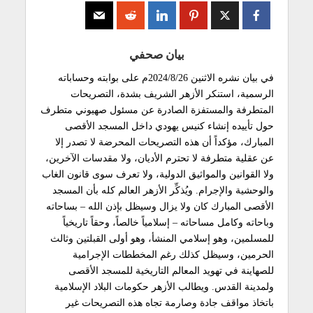
بيان صحفي
في بيان نشره الاثنين 2024/8/26م على بوابته وحساباته
الرسمية، استنكر الأزهر الشريف بشدة، التصريحات
المتطرفة والمستفزة الصادرة عن مسئول صهيوني متطرف
حول تأييده إنشاء كنيس يهودي داخل المسجد الأقصى
المبارك، مؤكداً أن هذه التصريحات المحرضة لا تصدر إلا
عن عقلية متطرفة لا تحترم الأديان، ولا مقدسات الآخرين،
ولا القوانين والمواثيق الدولية، ولا تعرف سوى قانون الغاب
والوحشية والإجرام. ويُذكِّر الأزهر العالم كله بأن المسجد
الأقصى المبارك كان ولا يزال وسيظل بإذن الله – بساحاته
وباحاته وكامل مساحاته – إسلامياً خالصاً، وحقاً تاريخياً
للمسلمين، وهو إسلامي المنشأ، وهو أولى القبلتين وثالث
الحرمين، وسيظل كذلك رغم المخططات الإجرامية
للصهاينة في تهويد المعالم التاريخية للمسجد الأقصى
ولمدينة القدس. ويطالب الأزهر حكومات البلاد الإسلامية
باتخاذ مواقف جادة وصارمة تجاه هذه التصريحات غير