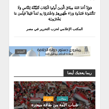
﴿وَإِذْ أَخَذَ اللهُ مِيثَاقَ الَّذِينَ أُوتُوا الْكِتَابَ لَتُبَيِّنُنَّهُ لِلنَّاسِ وَلَا
تَكْتُمُونَهُ فَنَبَذُوهُ وَرَاءَ ظُهُورِهِمْ وَاشْتَرَوْا بِهِ ثَمَناً قَلِيلاً فَبِئْسَ مَا
يَشْتَرُونَ﴾
المكتب الإعلامي لحزب التحرير في مصر
ربما يعجبك أيضا
مقالات
فكري
شباب الأمة من طاقة مبعثرة