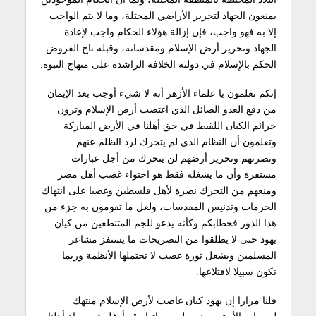
يمنعون الجهاد لتحرير الأراضي المحتلة، وما لا يتم الواجب
إلا به فهو واجب، فإن إزالة هؤلاء الحكام واجب لإعادة
الجهاد وتحرير أرض الإسلام ومقدساته، وقبله تاج الفروض
الحكم بالإسلام في دولته الخلافة الراشدة على منهاج النبوة.
إنكم تعلمون يا علماء الأزهر أنه لا شيء أوجب بعد الإيمان
من دفع العدو الصائل الذي اغتصب أرض الإسلام وترون
جرائم الكيان اللقيط في حق أهلنا في الأرض المباركة
وتعلمون أن النظام الذي لم يتحرك لرد الظلم عنهم
ونصرتهم وتحرير أرضهم لن يتحرك من أجل عبارات
مستفزة وأن ما يشغله فقط هو احتواء غضب أهل مصر
ومنعهم من التحرك نصرة لأهل فلسطين وغضبا على انتهاك
الحرمات وتدنيس المقدسات، ولعل ما تقومون به جزء من
هذا الدور فخطابكم وكأنه يدعو للجم المتنطعين من كيان
يهود حتى لا يطلقوا من التصريحات ما يستفز مشاعر
المسلمين ويشعل ثورة غضب لا تحتملها الأنظمة وربما
تكون سبيلا لاقتلاعها.
قلنا مرارا إن يهود كيان غاصب لأرض الإسلام منتهك