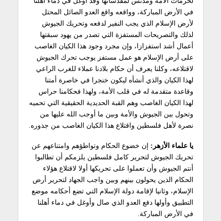
لحرمات الأمة ومدنس لمقدساتها وقد أوغل في دماء أهلنا
في الأرض المباركة، وواقعه واقع العدو الصائل المحتل
لأرض الإسلام الذي يجب النفير لدفعه وتحريك الجيوش
لذلك والتصريحات المستفزة التي تصدر من يهود سبقتها
أعمال أشد استفزازا، وإن مجرد وجود هذا الكيان الغاصب
على أرض الإسلام هو عمل مستفز يوجب تحرك الجيوش
لاقتلاعه، وكلنا يعرف أن حكام بلادنا عملاء للغرب الراعي
لهذا الكيان والذي أنشأه ليكون خنجرا في خاصرة أمتنا
وقاعدة متقدمة له في قلب الأمة، ولهذا فحكامنا حراس
لهذا الكيان الغاصب وهم القبة الحديدية الحقيقية التي تحميه
وتحول بين الجيوش والأمة وبين ما أوجب الله عليها من
نصرة لأهل فلسطين واقتلاع هذا الكيان الغاصب من جذوره.
يا علماء الأزهر:
إن خضوع الحكام وتواطؤهم وامتناعهم عن
تحريك الجيوش لتحرير كامل فلسطين يلزمكم أن تطالبوا
أنتم الجيوش وأن تعملوا على تحريكها أولا لاقتلاع هؤلاء
الحكام الذين يحولون بينهم وبين واجب الجهاد لتحرير أرض
الإسلام، وثانيا لإقامة دولة الإسلام التي تضع أحكامه موضع
التطبيق وأولها دفع العدو الذي صال وأوغل في دماء أهلنا
في الأرض المباركة.