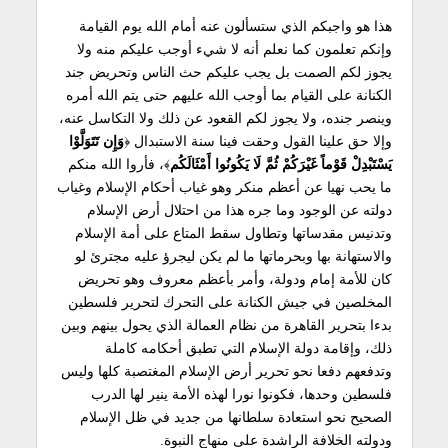
هذا هو واجبكم الذي ستسألون عنه أمام الله يوم القيامة
وإنكم تعلمون كما نعلم أنه لا شيء أوجب عليكم منه ولا
يجوز لكم الصمت بل يجب عليكم حث الناس وتحريض جند
الكنانة على القيام بما أوجب الله عليهم حتى يتم الله أمره
وينصر جنده، ولا يجوز لكم القعود عن ذلك ولا التكاسل عنه،
وإلا حق علينا القول وحقت فينا سنة الاستبدال ﴿
وَإِن تَتَوَلَّوْا
يَسْتَبْدِلْ قَوْماً غَيْرَكُمْ ثُمَّ لَا يَكُونُوا أَمْثَالَكُم
﴾، فأروا الله منكم
ما يحب نهيا عن أعظم منكر وهو غياب أحكام الإسلام وغياب
دولته عن الوجود وما جره هذا من احتلال أرض الإسلام
وتدنيس مقدساتها وتطاول سقط المتاع على أمة الإسلام
والاستهانة بها وبحرماتها ما لم يكن ليجرؤ عليه مجترئ لو
كان للأمة إمام ودولة، وأمر بأعظم معروف وهو تحريض
المخلصين في جيش الكنانة على التحرك لتحرير فلسطين
بدءا بتحرير القاهرة من نظام العمالة الذي يحول بينهم وبين
ذلك، وإقامة دولة الإسلام التي تطبق أحكامه كاملة
وتدفعهم دفعا نحو تحرير أرض الإسلام المغتصبة كلها وليس
فلسطين وحدها، فكونوا نورا لهذه الأمة ينير لها الدرب
الصحيح نحو استعادة سلطانها من جديد في ظل الإسلام
ودولته الخلافة الراشدة على منهاج النبوة.