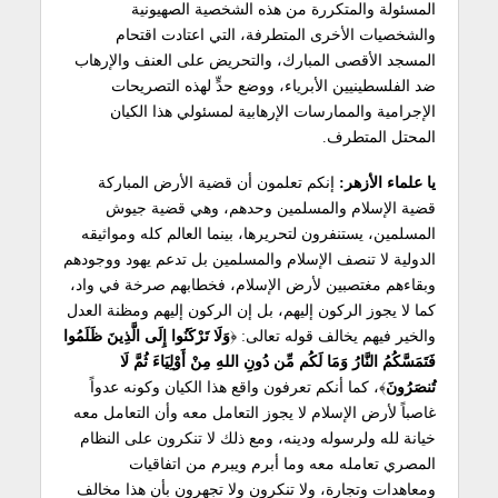
المسئولة والمتكررة من هذه الشخصية الصهيونية
والشخصيات الأخرى المتطرفة، التي اعتادت اقتحام
المسجد الأقصى المبارك، والتحريض على العنف والإرهاب
ضد الفلسطينيين الأبرياء، ووضع حدٍّ لهذه التصريحات
الإجرامية والممارسات الإرهابية لمسئولي هذا الكيان
المحتل المتطرف.
يا علماء الأزهر:
إنكم تعلمون أن قضية الأرض المباركة
قضية الإسلام والمسلمين وحدهم، وهي قضية جيوش
المسلمين، يستنفرون لتحريرها، بينما العالم كله ومواثيقه
الدولية لا تنصف الإسلام والمسلمين بل تدعم يهود ووجودهم
وبقاءهم مغتصبين لأرض الإسلام، فخطابهم صرخة في واد،
كما لا يجوز الركون إليهم، بل إن الركون إليهم ومظنة العدل
والخير فيهم يخالف قوله تعالى: ﴿
وَلَا تَرْكَنُوا إِلَى الَّذِينَ ظَلَمُوا
فَتَمَسَّكُمُ النَّارُ وَمَا لَكُم مِّن دُونِ اللهِ مِنْ أَوْلِيَاءَ ثُمَّ لَا
تُنصَرُونَ
﴾، كما أنكم تعرفون واقع هذا الكيان وكونه عدواً
غاصباً لأرض الإسلام لا يجوز التعامل معه وأن التعامل معه
خيانة لله ولرسوله ودينه، ومع ذلك لا تنكرون على النظام
المصري تعامله معه وما أبرم ويبرم من اتفاقيات
ومعاهدات وتجارة، ولا تنكرون ولا تجهرون بأن هذا مخالف