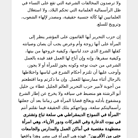
ولا ترصدون المخالفات الشرعية التي تقع على النساء في
ظل الرأسمالية العلمانية التي تحكم البلاد، ولا استغلال
العلمانيين لها كآلة جنسية حقيقية، ومصدر لإلهاء الشعوب،
وترويج للسلع.
إن حزب التحرير أيها القائمون على المؤشر ينظر إلى
المرأة على أنها زوجة وأم وعرض يجب أن يصان وصيانته
كفلها الشرع الذي حدد لباسها، وكيفية خروجها من بيتها،
وكيفية سفرها، وإنه وإن أباح لها العمل فقد قيده بالعمل
الشرعي من حيث نوعه وكونه يجوز للمرأة أو لا يجوز،
وأوجب عليها أن تلتزم أحكام الشرع في لباسها واختلاطها
بالرجال أثناء ممارستها للعمل. وإن ما ذكرتم وما اقتطعتم
من أجوبة لأمير حزب التحرير العالم الجليل عطاء بن خليل
أبو الرشتة هو منضبط في سياقه ولا يخرج عن إطار الشرع
ومشفوع بأدلته ويعالج قضايا المرأة في زماننا بعد أن جعلتها
رأسماليتكم سلعة، ويواجهكم بتلك الحقيقة فيما نقلتم أنتم
“المرأة في النموذج الديمقراطي هي سلعة تباع وتشترى
في بيوت الدعارة وفي الشركات ودور الأزياء، وهي امرأة
مضطهدة مغتصبة في أماكن العمل والمدارس والجامعات
حتى من الأقربين”
. فهذه هي المرأة في مصر وهذا واقعها