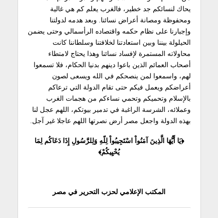
يحاك لنسائكم جد خطير، فالغرب يعلم كم هي غالية
ومحفوظة ومصانة أعراض نسائنا. وبعد هدمه لدولتنا
وإجبارنا على نظام حكمه واقتصاده الرأسمالي وحتى يضمن
الحيلولة بيننا وبين استعادتنا لخلافتنا وسلطاننا كانت
محاولاته المستمرة لإفساد نسائنا وهذا يحتاج لامتطاء
أصحاب العمائم الذين باعوا دينهم بدنيا الحكام، فلا تسمعوا
لهم، واسمعوا لمن ينصحكم في الله ويسعى لصون
أعراضكم ويعمل فيكم حتى تقام الدولة التي ترعاكم
بالإسلام وتحميكم وتحمي نساءكم من هجمات الغرب
وعملائه، الشرسة الراغبة في تدمير بيوتكم، اللهم عجل لنا
بهذه الدولة واجعل مصر أرض نصرتها اللهم عاجلا غير آجل.
﴿يَا أَيُّهَا الَّذِينَ آمَنُواْ اسْتَجِيبُواْ لِلّهِ وَلِلرَّسُولِ إِذَا دَعَاكُم لِمَا
يُحْيِيكُمْ﴾
المكتب الإعلامي لحزب التحرير في مصر