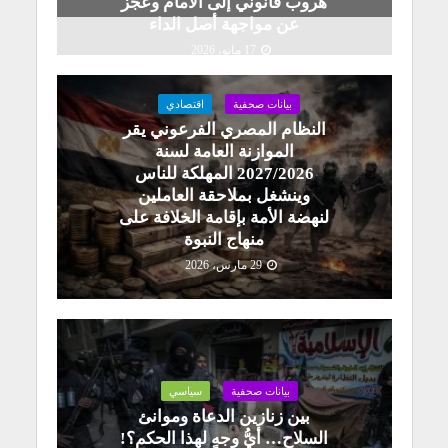
هروبٌ قانوني إلى الأمام وعجزٌ
عن مواجهة أصل الداء
17 مايو، 2026
بيانات صحفية
اقتصادي
النظام المصري الفرعوني يقر
الموازنة العامة لسنة
2027/2026 المهلكة للناس
وينشغل بملاحقة العاملين
لنهضة الأمة بإقامة الخلافة على
منهاج النبوة
29 مارس، 2026
بيانات صحفية
سياسي
بين زنازين الدعاة وموانئ
السلاح… أيُّ وجهٍ لهذا الحكم؟!