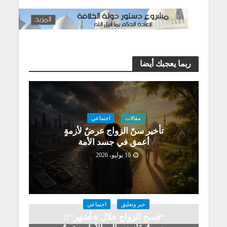
ربما يعجبك أيضا
مقالات
اجتماعي
تأخير سنّ الزواج عرضٌ لأزمةٍ
أعمق في جسد الأمة
10 يوليو، 2026
خبر وتعليق
اجتماعي
“فسخ الزواج خلال 6 أشهر”!!