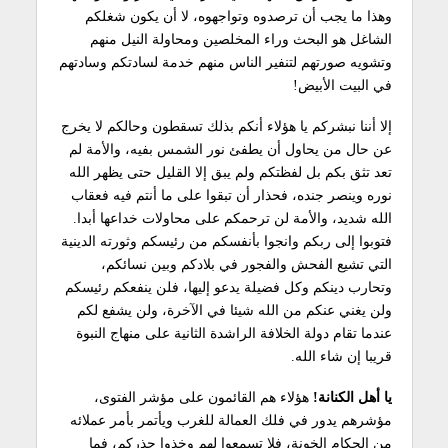
وهذا ما يجب أن ترصدوه وتواجهوه، لا أن يكون شغلكم
الشاغل هو البحث وراء المخلصين ومحاولة النيل منهم
وتشويه صورتهم لتنفير الناس منهم خدمة لسادتكم وسادتهم
في البيت الأبيض!
إلا أننا نبشركم يا هؤلاء أنكم بذلك تسقطون وحالكم لا يخرج
عن حال من يحاول أن يطفئ نور الشمس بفيه، والأمة لم
تعد تثق بكم بل لفظتكم ولم يبق إلا القليل حتى يظهر الله
نوره وينصر جنده، فحذار أن تبقوا على ما أنتم فيه فعقاب
الله شديد، والأمة لن ترحمكم على محاولات خداعها أبدا.
فتوبوا إلى ربكم وانجوا بأنفسكم من رئيسكم وثورته الدينية
التي تشيع الفحش والفجور في بلادكم وبين نسائكم،
وتحارب دينكم وكل فضيلة يدعو إليها، فلن ينفعكم رئيسكم
ولن يغني عنكم من الله شيئا في الآخرة، ولن يشفع لكم
عندما تقام دولة الخلافة الراشدة الثانية على منهاج النبوة
قريبا إن شاء الله.
يا أهل الكنانة!
هؤلاء هم القائمون على مؤشر الفتوى،
مؤشرهم يدور في فلك العمالة للغرب ويأتمر بأمر عملائه
من الحكام الخونة، فلا تسمعوا لهم وخذوا حذركم، فما