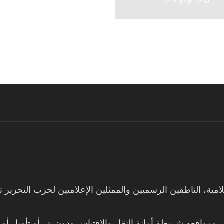
10 يونيو، 2026
امية، الناطقين الرسميين والممثلين الإعلاميين لحزب التحرير
ومواقعه شريطة أمانة النقل والإقتباس ودون بتر أو تأويل أو 