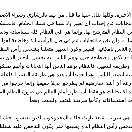
أخيرة، وكلها يقال عنها ما قيل من تهم بالرشاوي وشراء الأص
انتخابات عن إحداث أي تغيير ولا سببا في فساد الحكام، فالمشك
أس النظام المترشح لها، وإنما هي في النظام كله بسياساته ودس
ما لم ولن تغيره انتخابات تتم في ظل الرأسمالية وخاضعة لقوانين
ع الناس بإمكانية التغيير وكون التغيير متعلقاً بشخص رأس النظا
ها قد تكون مصطنعة حتى يوهم الناس أنه يخشى التغيير الذي ي
ية وطريقة للتغيير، فالنظام يوهم الناس أنها انتخابات وأنهم يملك
 ليصدر للناس وهماً جديداً أن هذه هي طريقة التغيير الفاعلة 
م أن أشد معارضيه لم يطرحوا بديلا حقيقيا وإنما خرجوا من ا
 الانتخابات هو فقط أن يظهر أمام العالم في صورة النظام ال
ع استحقاقاته وكأنها طريقة للتغيير وليست وهماً!
 بل هي سراب بقيعة يلهث خلفه المخدوعون الذين يعيشون حياة ال
خص رأس النظام الذي يطبقها حتى يكون التنافس عليه شغلنا 