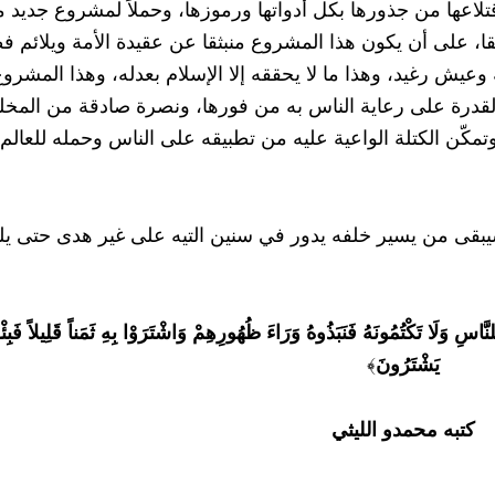
قتلاعها من جذورها بكل أدواتها ورموزها، وحملاً لمشروع جديد م
 على أن يكون هذا المشروع منبثقا عن عقيدة الأمة ويلائم فط
يش رغيد، وهذا ما لا يحققه إلا الإسلام بعدله، وهذا المشروع
 القدرة على رعاية الناس به من فورها، ونصرة صادقة من المخ
كّن الكتلة الواعية عليه من تطبيقه على الناس وحمله للعالم
يبقى من يسير خلفه يدور في سنين التيه على غير هدى حتى يلق
ُ لِلنَّاسِ وَلَا تَكْتُمُونَهُ فَنَبَذُوهُ وَرَاءَ ظُهُورِهِمْ وَاشْتَرَوْا بِهِ ثَمَناً قَلِيلاً فَب
يَشْتَرُونَ
﴾
كتبه محمدو الليثي