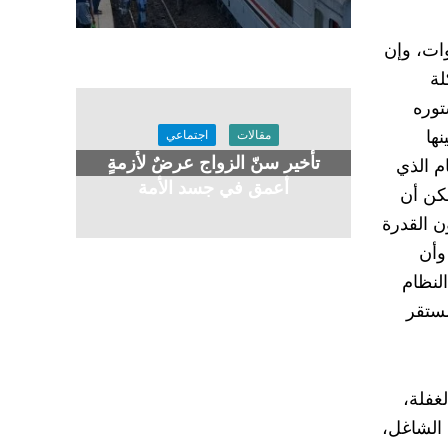
وات، وإن
لة
توره
ها
مقالات
اجتماعي
تأخير سنّ الزواج عرضٌ لأزمةٍ
م الذي
أعمق في جسد الأمة
مكن أن
ون القدرة
وأن
لنظام
مستقر
غفلة،
الشاغل،