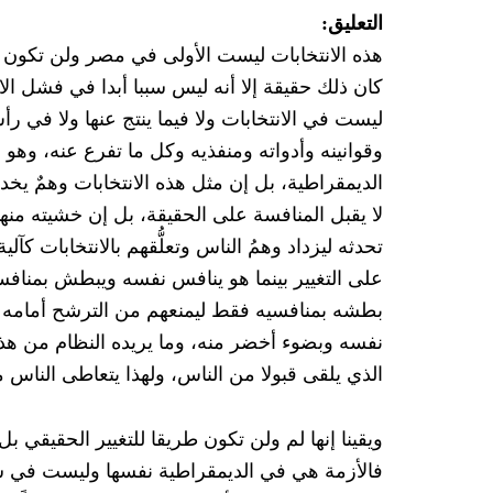
التعليق:
هذه الانتخابات ليست الأولى في مصر ولن تكون ال
كان ذلك حقيقة إلا أنه ليس سببا أبدا في فشل ال
ليست في الانتخابات ولا فيما ينتج عنها ولا في ر
وقوانينه وأدواته ومنفذيه وكل ما تفرع عنه، وهو 
الديمقراطية، بل إن مثل هذه الانتخابات وهمٌ يخد
لا يقبل المنافسة على الحقيقة، بل إن خشيته من
تحدثه ليزداد وهمُ الناس وتعلُّقهم بالانتخابات كآل
على التغيير بينما هو ينافس نفسه ويبطش بمنافسيه
بطشه بمنافسيه فقط ليمنعهم من الترشح أمامه رغ
نفسه وبضوء أخضر منه، وما يريده النظام من هذه
الذي يلقى قبولا من الناس، ولهذا يتعاطى الناس م
ويقينا إنها لم ولن تكون طريقا للتغيير الحقيقي
فالأزمة هي في الديمقراطية نفسها وليست في ش