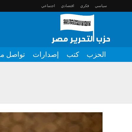
سياسي
فكري
اقتصادي
اجتماعي
الحزب
كتب
إصدارات
تواصل مع
بعض مظاهر قوة المسلمين أو تعاو
رعاية شؤون الناس والحفاظ على ح
تأخير سنّ الزواج عرضٌ لأزمةٍ أع
كيان يهود يجز أسنانه للنيل من م
استنفار أتباع أمريكا في المنطقة