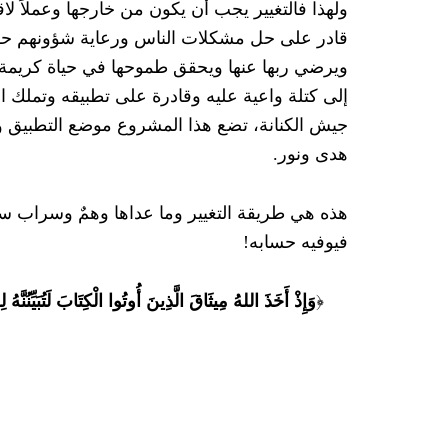
ولهذا فالتغيير يجب أن يكون من خارجها وعملاً لا
قادر على حل مشكلات الناس ورعاية شؤونهم حقا،
ويرضي ربها عنها ويحقق طموحها في حياة كريمة وع
إلى كتلة واعية عليه وقادرة على تطبيقه وتملك
جيش الكنانة، تضع هذا المشروع موضع التطبيق وتم
هدى ونور.
هذه هي طريقة التغيير وما عداها وهمٌ وسراب س
فيوفيه حسابه!
﴿
وَإِذْ أَخَذَ اللهُ مِيثَاقَ الَّذِينَ أُوتُوا الْكِتَابَ لَتُبَيِّنُنَّه