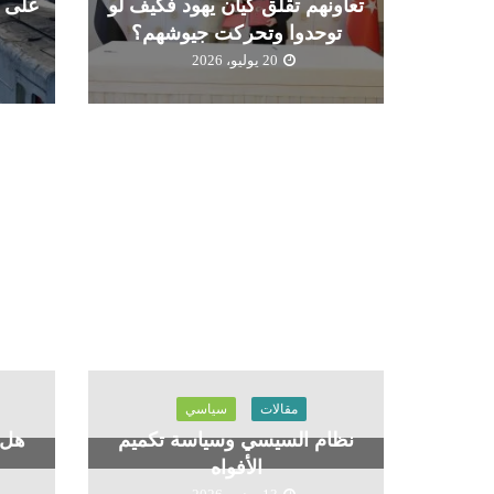
تعاونهم تقلق كيان يهود فكيف لو
على ح
توحدوا وتحركت جيوشهم؟
20 يوليو، 2026
مقالات
سياسي
نظام السيسي وسياسة تكميم
هل 
الأفواه