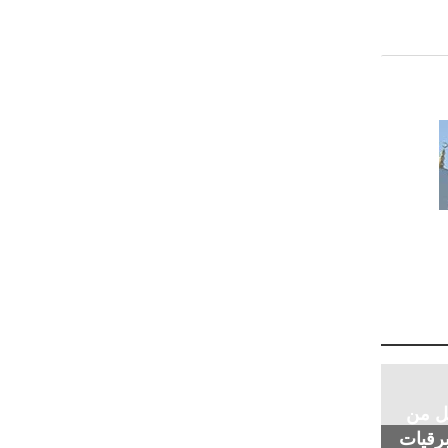
يل من
رقيات