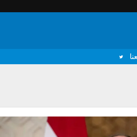
نا
نهم تقلق كيان يهود فكيف لو توحدوا وتحركت جيوشهم؟
ياتهم هي أبعد ما تكون عن هموم النظام ومساعيه
مق في جسد الأمة
صر بينما يبرق السيسي برقيات السلام!