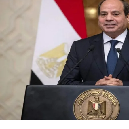
واه
 بهذه الزيارة؟!
طن ضايع)!! هل هذا هروب للأمام أم تكريس للضياع؟!
ى “لا يمكن أبداً”؟!
ن هل ينطبق على الدول؟!
نعة والمؤامرات المتجددة
تعمارية وحتمية الحل الجذري
الذاتي
خفى صراع الإحلال الاستعماري!