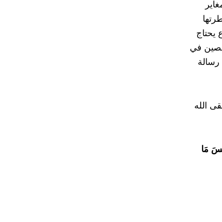
غاير
رتها
 يحتاج
لصين في
 رسالة
ى الله
ِئْسَ مَا