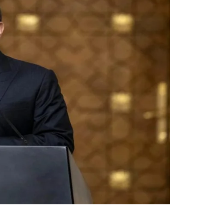
نظام السيسي وسياسة تكميم الأف
هل الرئيس السيسي سعيد أم تعيس
بعد قوله: (يعمل إيه التعليم في و
كيف تحولت “أمْطِري حيث شئتِ” إل
تغيير المنكر بالقلب أضعف الإيما
شمال أفريقيا.. بين الحدود المصط
سد النهضة وهندسة الجغرافيا الاس
السيسي واستحالة تحقيق الاكتفاء 
خلف شعار “أفريقيا إلى الأمام” يت