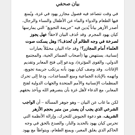
بيان صحفي
في وقت تتصاعد فيه فصول مجازر يهود في غزة، ويُمنع
فيها الطعام والدواء والماء عن الأطفال والنساء والرجال،
أصدر الأزهر بياناً يُدين فيه “جريمة التجويع” التي يمارسها
كيان يهود المجرم. وقد حُذف البيان لاحقاً! ف
هل يجوز
لصرخة في وجه الظالم أن تُحذف؟! وهل يسكت صوت
العلماء أمام المجازر؟
! وقد جاء البيان محمّلاً بعبارات
إنسانية، يستنهض بها (أصحاب الضمائر الحية، والمجتمع
الدولي، والقوى المؤثرة)، ويدعو إلى فتح المعابر وتقديم
الإغاثات. وقد وصف كيان يهود بأنه يرتكب جريمة تجويع،
واتهمه بالإبادة الجماعية ومنع المساعدات، ودعا إلى تحرك
المنظمات الإنسانية والأمم المتحدة والجهات الدولية لفتح
المعابر، مع الدعاء لأهل غزة بأن ينصرهم الله ويأخذ بحقهم.
لكن ما غاب عن البيان – وهو جوهر المسألة – أن
الواجب
الشرعي الذي يجب أن يصدر من منبر بحجم الأزهر
الشريف
، هو دعوة الجيوش للتحرك، وإزالة الأنظمة التي
تحرس كيان يهود بالحديد والنار، والصدع بالحق في وجه
الحاكم الذي يغلق المعبر، ويمنع الطعام، ويتواطأ مع يهود.