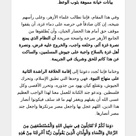
بيانات خيانة مموهة بثوب الوعظ
.
وفي هذا المقام، فإننا نطالب علماء الأزهر، وعلى رأسهم
شيخه، إن كان صادقاً في حرصه على دماء غزة، أن يقفوا
موقف حق أمام هذا الحصار الجبان، وأن يُطلقوها من
الجامع الأزهر صرخة واضحة صريحة
أن النظام الذي يمنع
نصرة غزة آثم، وخلعه واجب، والخروج عليه فرض، ونصرة
أهل غزة بالسلاح واجبة على جيوش المسلمين، والساكت
عن هذا كاتم للحق وشريك في الجريمة
.
وختاما فإننا نُجدد دعوتنا إلى
إقامة الخلافة الراشدة الثانية
على منهاج النبوة
، فهي وحدها التي تطبق الإسلام، وتحرك
الجيوش، وتقتلع كيان يهود من جذوره، وتحرر الأقصى وكل
فلسطين. وندعو جند الكنانة للعمل معنا لهذا الواجب العظيم
عسى الله أن يقبلهم ويغفر لهم ما قد سلف فيكونوا أنصار
هذا الدين، اللهم عجل بها واجعل مصر مرتكزها واجعل جند
مصر أنصارها.
﴿
وَمَا لَكُمْ لَا تُقَاتِلُونَ فِي سَبِيلِ اللهِ وَالْمُسْتَضْعَفِينَ مِنَ
الرِّجَالِ وَالنِّسَاءِ وَالْوِلْدَانِ الَّذِينَ يَقُولُونَ رَبَّنَا أَخْرِجْنَا مِنْ هَٰذِهِ