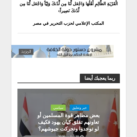
الْقَرْيَةِ الظَّالِمِ أَهْلُهَا وَاجْعَل لَّنَا مِن لَّدُنكَ وَلِيّاً وَاجْعَل لَّنَا مِن
لَّدُنكَ نَصِيراً
﴾
المكتب الإعلامي لحزب التحرير
في مصر
ربما يعجبك أيضا
خبر وتعليق
سياسي
بعض مظاهر قوة المسلمين أو
تعاونهم تقلق كيان يهود فكيف
لو توحدوا وتحركت جيوشهم؟
20 يوليو، 2026