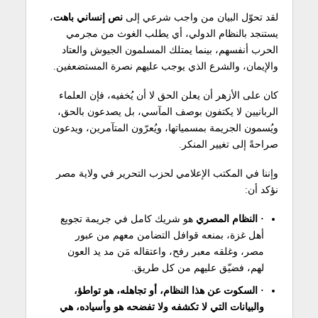
لقد تحوّل البيان من واجب شرعي إلى
نص إنساني باهت
،
يستنجد بالنظام الدولي، أي يطلب الغوث من مجرمي
الحرب أنفسهم، بينما يمتلك المسلمون الجيوش والعتاد
والإيمان، والشرع الذي يوجب عليهم نصرة المستضعفين.
كان على الأزهر أن يعلن الحق لا أن يُخفيه، فإن العلماء
الربانيين لا يكتفون بوصف المآسي، بل يصدعون بالحق،
ويُسمون الجريمة بمسمياتها، ويُعرّون المتآمرين، ويدعون
صراحةً إلى تغيير المنكر.
وإننا في المكتب الإعلامي لحزب التحرير في ولاية مصر
نؤكد أن:
· النظام المصري
هو شريك كامل في جريمة تجويع
أهل غزة، بمنعه قوافل التضامن معهم من عبور
مصر، وغلقه معبر رفح، واعتقاله مَن مد يد العون
لهم، فضيّق عليهم من كل طريق.
· السكوت عن هذا النظام، أو تجاهله، هو تواطؤ،
والبيانات التي لا تكشفه ولا تفضحه هو وأسياده، هي