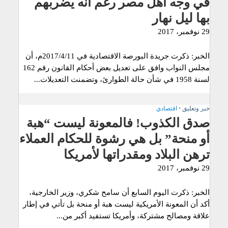
في وجه أهل مصر رغم أنه يضربهم
بها ليل نهار
29 نوفمبر، 2017
الخبر: ذكرت جريدة البورصة الاقتصادية في 2017/4/11م، أن
مجلس النواب وافق على تعديل بعض أحكام القانون رقم 162
لسنة 1958 في شأن حالة الطوارئ، وتضمنت التعديلات...
خبر وتعليق
•
اقتصادي
صدق الكذوب! فالمعونة ليست “هبة
أو منحة” بل هي رشوة للحكام العملاء
ترهن البلاد ومقدراتها لأمريكا
29 نوفمبر، 2017
الخبر: ذكرت اليوم السابع أن سامح شكري، وزير الخارجية،
أكد أن المعونة الأمريكية ليست هبة أو منحة بل تأتي في إطار
علاقة ومصالح مشتركة، وأمريكا تستفيد أكبر من...