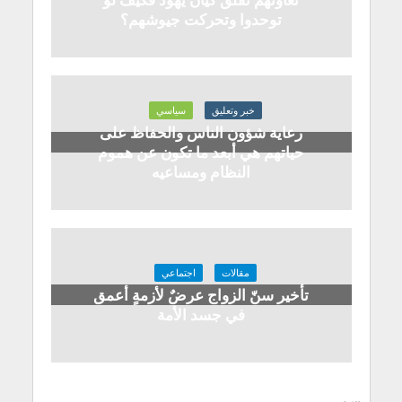
تعاونهم تقلق كيان يهود فكيف لو
توحدوا وتحركت جيوشهم؟
خبر وتعليق
سياسي
رعاية شؤون الناس والحفاظ على
حياتهم هي أبعد ما تكون عن هموم
النظام ومساعيه
مقالات
اجتماعي
تأخير سنّ الزواج عرضٌ لأزمةٍ أعمق
في جسد الأمة