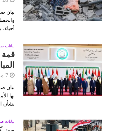
بيان ص
والحصا
أحياء، 
بيانات ص
قمة ا
المب
7 مارس، 2025
بيان صح
بها الأ
بشأن ال
بيانات ص
من كا