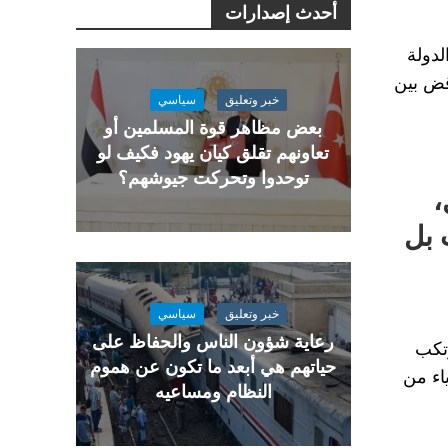
أحدث إصدارات
دولة
قض بين
خبر وتعليق
سياسي
بعض مظاهر قوة المسلمين أو
تعاونهم تقلق كيان يهود فكيف لو
توحدوا وتحركت جيوشهم؟
،
 بل
خبر وتعليق
سياسي
رعاية شؤون الناس والحفاظ على
تكب
حياتهم هي أبعد ما تكون عن هموم
اء من
النظام ومساعيه