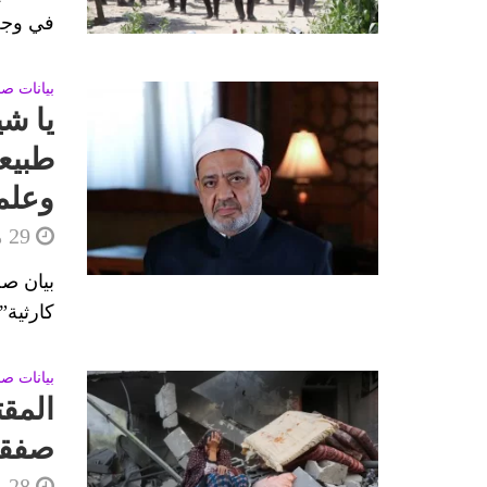
في وجه 
بيانات ص
يا شي
طبيع
وعلم
29 مارس، 2025
بيان صح
كارثية”
بيانات ص
المق
صفقا
28 مارس، 2025