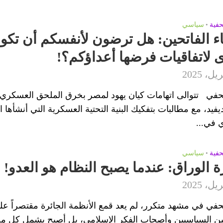
حفية
•
سياسي
ناء الفاتحين: هل ترضون لأنفسكم أن تكون
 لاتفاقيات فرضها أعداؤكم؟!
في تتوالى اتهامات كيان يهود لمصر بخرق الملحق العسكري ل
فيد، مع مطالبات بتفكيك البنية التحتية العسكرية التي أنشأها 
 في...
حفية
•
سياسي
 الوراق: عندما يصبح النظام هو العدو!
في في مشهد متكرر، لم يعد قمع الأنظمة الجائرة مقتصراً عل
لين السياسيين وأصحاب الفكر الإسلامي، بل أصبح يشمل كل م