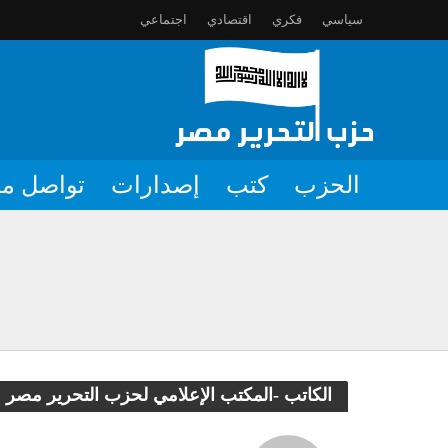
سياسي
فكري
اقتصادي
اجتماعي
الحزب
كتب
إصدارات
تواصل مع
بعض مظاهر قوة المسلمين أو تعاو
رعاية شؤون الناس والحفاظ على ح
تأخير سنّ الزواج عرضٌ لأزمةٍ أع
كيان يهود يجز أسنانه للنيل من م
الكاتب -المكتب الإعلامي لحزب التحرير مصر
استنفار أتباع أمريكا في المنطقة