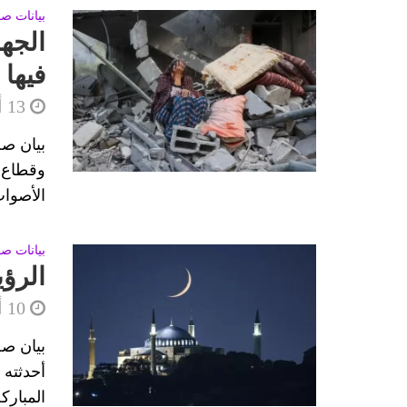
بيانات ص
الجها
فيها 
13 أبريل، 2025
بيان صح
وقطاع غ
الأصوات
بيانات ص
الرؤي
10 أبريل، 2025
بيان صح
أحدثته 
المبارك