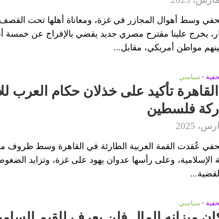
حفي وسط أهوال المجازر في غزة، ومعاناة أهلها تحت القصف
ر، يخرج علينا مقترح مصري جديد يقضي بالإفراج عن خمسة 
بينهم مواطن أمريكي، مقابل...
حفية
•
سياسي
لقاهرة تأكيد على خذلان حكام العرب ل
اركة فلسطين
في عُقدت القمة العربية الطارئة في القاهرة وسط ظروف مر
مة الإسلامية، وعلى رأسها عدوان يهود على غزة، وتزايد الضغوط 
قضية...
حفية
•
سياسي
ن ميزانه المال فلن يعرف للقيم السامي