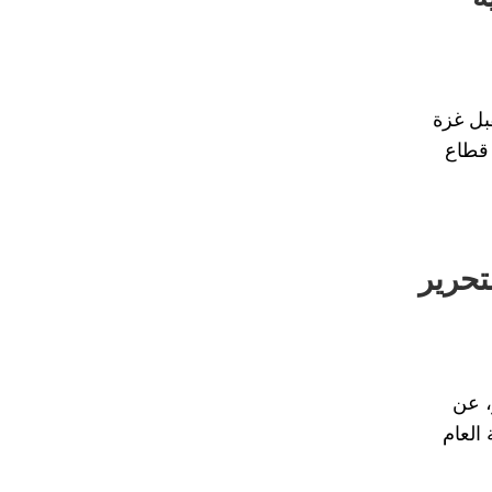
بل غزة
قطاع
تحرير
، عن
العام