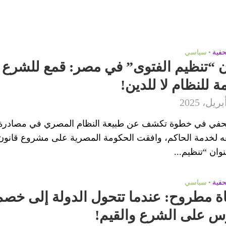
واه
 بهذه الزيارة؟!
حفية
•
سياسي
ن “تنظيم الفتوى” في مصر: قمع للشرع
طن ضايع)!! هل هذا هروب للأمام أم تكريس للضياع؟!
 للنظام لا للدين!
ى “لا يمكن أبداً”؟!
ن هل ينطبق على الدول؟!
حفي في خطوة تكشف عن طبيعة النظام المصري في مصادرة 
نعة والمؤامرات المتجددة
ه لخدمة الحاكم، وافقت الحكومة المصرية على مشروع قانون
ان “تنظيم...
تعمارية وحتمية الحل الجذري
الذاتي
حفية
•
سياسي
ة مطروح: عندما تتحول الدولة إلى خصم
خفى صراع الإحلال الاستعماري!
س على الشرع والقيم!