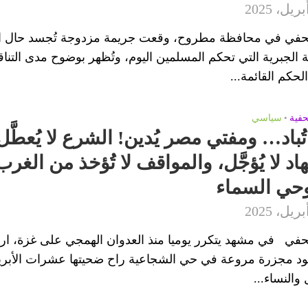
اطر الحروب بالوكالة
 وعي الأمة المكبوت وتستصرخ المخلصين في الجيوش لاقتلاع العروش
حفي في محافظة مطروح، وقعت جريمة مزدوجة تُجسد حال ال
ة الجبرية التي تحكم المسلمين اليوم، وتُظهر بوضوح مدى التنا
لحكم القائمة...
تباع فرنسا
حفية
•
سياسي
ُباد… ومفتي مصر يُدين! الشرع لا يُعطَّل
اد لا يُؤجَّل، والمواقف لا تُؤخذ من الغرب
ان الاستراتيجي
حي السماء
 عليها!
ج كيان يهود
حفي في مشهد يتكرر يوميا منذ العدوان الهمجي على غزة، ار
ة تصرّف فيما لا تملك وهو باطل شرعا
ود مجزرة مروعة في حي الشجاعية راح ضحيتها عشرات الأبري
والنساء...
 الأليم والهروب من المسؤولية