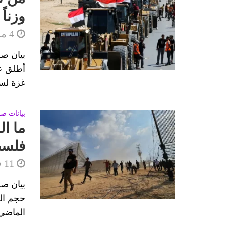
وزناً
4 مارس، 2025
بيان صح
أطلق ع
غزة لسن
بيانات ص
ما ال
فلسط
11 فبراير، 2025
بيان صح
حجم الخ
الماضي، 