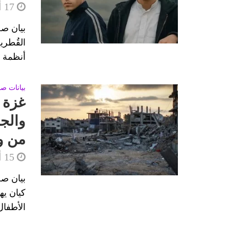
الانتشار المصري في الإمارات ومخ
17 أبريل، 2025
هتافات الصاعقة في العبور تعكس
بيان ص
القُطري
طلاب مصر يدخلون البورصة!
أنظمة ا
جامعة سنجور بالإسكندرية مصنع لأ
بيانات ص
“فسخ الزواج خلال 6 أشهر”!! هروبٌ قانوني إلى الأمام وعجزٌ عن مواجهة أصل الداء
غزة ت
والجه
سيناء بين السيادة الشكلية والارته
من و
لقاءات تهدر فيها أموال الأمة للتآمر
15 أبريل، 2025
تدريبات الجيش المصري ترعب علو
بيان ص
خصخصة الحكومة للشركات البترولي
كيان يه
الأطفال 
مؤتمرات الهجرة هي لتجميل الواقع