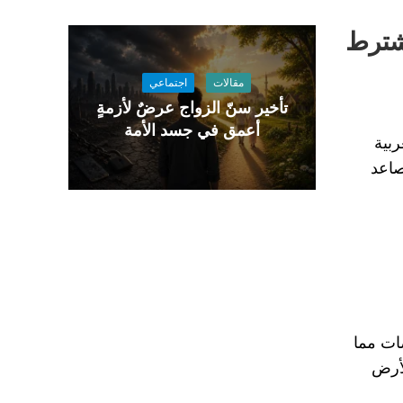
ُشترط
مقالات
اجتماعي
تأخير سنّ الزواج عرضٌ لأزمةٍ
أعمق في جسد الأمة
بية
صاعد
ات مما
لأرض