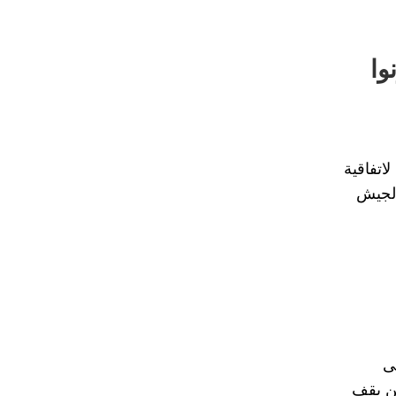
وا
اتفاقية
الجيش
ى
ن يقف