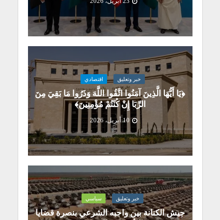
23 أبريل، 2026
خبر وتعليق
اقتصادي
﴿يَا أَيُّهَا الَّذِينَ آمَنُوا اتَّقُوا اللَّهَ وَذَرُوا مَا بَقِيَ مِنَ
الرِّبَا إِنْ كُنْتُمْ مُؤْمِنِينَ﴾
10 أبريل، 2026
خبر وتعليق
سياسي
جيش الكنانة بين واجبه الشرعي بنصرة قضايا